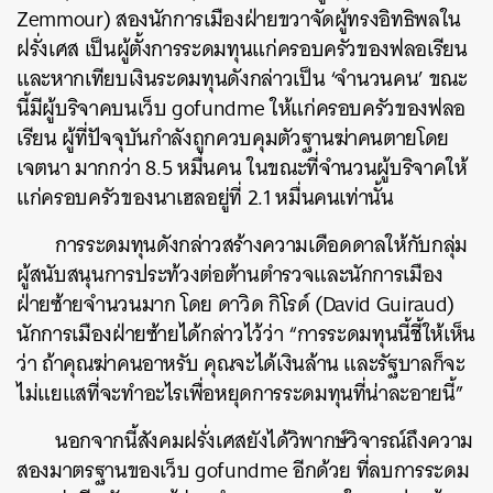
Zemmour) สองนักการเมืองฝ่ายขวาจัดผู้ทรงอิทธิพลใน
ฝรั่งเศส เป็นผู้ตั้งการระดมทุนแก่ครอบครัวของฟลอเรียน
และหากเทียบเงินระดมทุนดังกล่าวเป็น ‘จำนวนคน’ ขณะ
นี้มีผู้บริจาคบนเว็บ gofundme ให้แก่ครอบครัวของฟลอ
เรียน ผู้ที่ปัจจุบันกำลังถูกควบคุมตัวฐานฆ่าคนตายโดย
เจตนา มากกว่า 8.5 หมื่นคน ในขณะที่จำนวนผู้บริจาคให้
แก่ครอบครัวของนาเฮลอยู่ที่ 2.1 หมื่นคนเท่านั้น
การระดมทุนดังกล่าวสร้างความเดือดดาลให้กับกลุ่ม
ผู้สนับสนุนการประท้วงต่อต้านตำรวจและนักการเมือง
ฝ่ายซ้ายจำนวนมาก โดย ดาวิด กิโรด์ (David Guiraud)
นักการเมืองฝ่ายซ้ายได้กล่าวไว้ว่า “การระดมทุนนี้ชี้ให้เห็น
ว่า ถ้าคุณฆ่าคนอาหรับ คุณจะได้เงินล้าน และรัฐบาลก็จะ
ไม่แยแสที่จะทำอะไรเพื่อหยุดการระดมทุนที่น่าละอายนี้”
นอกจากนี้สังคมฝรั่งเศสยังได้วิพากษ์วิจารณ์ถึงความ
สองมาตรฐานของเว็บ gofundme อีกด้วย ที่ลบการระดม