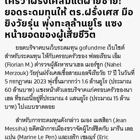
ใครว่าฝรั่งเศสมีแต่ฝ่ายซ้าย!
ยอดระดมทุนให้ ตร.ฝรั่งเศส มือ
ยิงวัยรุ่น พุ่งทะลุล้านยูโร แซง
หน้ายอดของผู้เสียชีวิต
ยอดบริจาคบนเว็บระดมทุน gofundme เว็บไซต์
สำหรับระดมทุน ให้กับครอบครัวของ ฟลอเรียน เอ็ม
(Florian M.) ตำรวจผู้สังหารนาเฮล เมอร์ซูก (Nahel
Merzouk) วัยรุ่นฝรั่งเศสเชื้อสายแอลจีเรียวัย 17 ปี ในวันที่
5 กรกฎาคม 2023 พุ่งขึ้นมากกว่า 1.6 ล้านยูโร (ประมาณ
60 ล้านบาท) แซงหน้าตัวเลขบริจาคแก่ครอบครัวของนา
เฮล ที่ขณะนี้อยู่ที่ประมาณ 4 แสนยูโร (ประมาณ 15 ล้าน
บาท) ไปแบบขาดลอย
สำหรับการระดมทุนดังกล่าว ฌอง เมสสิอา (Jean
Messiha) อดีตนักการเมืองขวาจัดผู้ใกล้ชิดกับ มารีน เลอ
แปน (Marine Le Pen) และเอริก เซมมูร์ (Eric