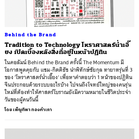
Behind the Brand
Tradition to Technology โหราศาสตร์น่ำเอี๊
ยง เปิดเบื้องหลังสิ่งที่อยู่ในหน้าปฏิทิน
ในคอลัมน์ Behind the Brand ครั้งนี้ The Momentum มี
โอกาสพูดคุยกับ แซม-กิตติธัช นำพิทักษ์ชัยกุล ทายาทรุ่นที่ 3
ของ 'โหราศาสตร์น่ำเอี๊ยง' เพื่อหาคำตอบว่า 1 หน้าของปฏิทิน
จีนประกอบด้วยระบบอะไรบ้าง ไปจนถึงโจทย์ใหญ่ของคนรุ่น
ใหม่ที่ต้องทำให้ศาสตร์โบราณยังมีความหมายในชีวิตประจำ
วันของผู้คนวันนี้
โดย
เพ็ญทิพา ทองคำเภา
ค้นหา
SHARE
TWEET
LINE
EMAIL