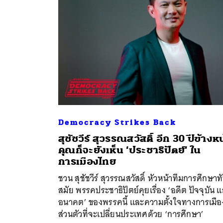
Democracy Strikes Back
สุชัชวีร์ สุวรรณสวัสดิ์ อีก 30 ปีข้างห
คุณก็จะยังเห็น ‘ประชาธิปัตย์’ ใน
ค้
การเมืองไทย
ชวน สุชัชวีร์ สุวรรณสวัสดิ์ หัวหน้าทีมการศึกษาท
สมัย พรรคประชาธิปัตย์คุยเรื่อง ‘อดีต ปัจจุบัน 
อนาคต’ ของพรรคนี้ และความตั้งใจทางการเมือ
ส่วนตัวที่จะเปลี่ยนประเทศด้วย ‘การศึกษา’