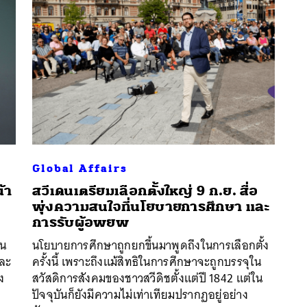
Global Affairs
น้า
สวีเดนเตรียมเลือกตั้งใหญ่ 9 ก.ย. สื่อ
พุ่งความสนใจที่นโยบายการศึกษา และ
นหา
การรับผู้อพยพ
SHARE
TWEET
LINE
EMAIL
ัน
นโยบายการศึกษาถูกยกขึ้นมาพูดถึงในการเลือกตั้ง
และ
ครั้งนี้ เพราะถึงแม้สิทธิในการศึกษาจะถูกบรรจุใน
ง
สวัสดิการสังคมของชาวสวีดิชตั้งแต่ปี 1842 แต่ใน
ปัจจุบันก็ยังมีความไม่เท่าเทียมปรากฏอยู่อย่าง