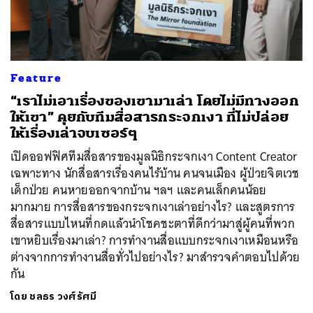
Feature
“เราไม่เอาเรื่องของเขามาเล่า โดยไม่มีทางออก
ให้เขา” คุยกับทีมสื่อสารกระจกเงา ที่ไม่ปล่อย
ให้เรื่องเล่าจบเซอร์ๆ
เปิดออฟฟิศทีมสื่อสารของมูลนิธิกระจกเงา Content Creator
เฉพาะทาง นักสื่อสารเรื่องคนไร้บ้าน คนจนเมือง ผู้ป่วยจิตเวช
เด็กป่วย คนหายออกจากบ้าน ฯลฯ และคนเล็กคนน้อย
มากมาย การสื่อสารของกระจกเงาเล่าอย่างไร? และสูตรการ
สื่อสารแบบไหนที่กดแล้วนำโชคชะตาที่ดีกว่ามาสู่ผู้คนที่พวก
เขาหยิบเรื่องมาเล่า? การทำงานสื่อแบบกระจกเงาเหมือนหรือ
ต่างจากการทำงานสื่อทั่วไปอย่างไร? มาสำรวจคำตอบไปด้วย
กัน
ค้นหา
โดย
ชลธร วงศ์รัศมี
SHARE
TWEET
LINE
EMAIL