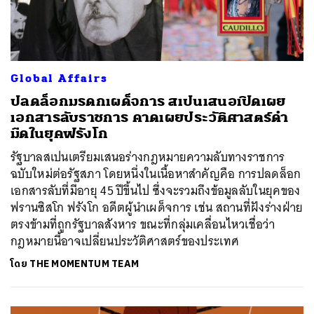
Global Affairs
ปลดล็อกมรดกเผด็จการ สเปนเสนอเปิดเผย
เอกสารลับราชการ คาดเผยประวัติศาสตร์ดำ
มืดในยุคฟรังโก
รัฐบาลสเปนเตรียมเสนอร่างกฎหมายความลับทางราชการ
ฉบับใหม่ต่อรัฐสภา โดยหนึ่งในเนื้อหาสำคัญคือ การปลดล็อก
เอกสารลับที่มีอายุ 45 ปีขึ้นไป ซึ่งจะรวมถึงข้อมูลลับในยุคของ
ฟรานซิสโก ฟรังโก อดีตผู้นำเผด็จการ เช่น สถานที่ฝังร่างฝ่าย
ตรงข้ามที่ถูกรัฐบาลสังหาร ขณะที่กลุ่มเคลื่อนไหวเชื่อว่า
กฎหมายนี้อาจเปลี่ยนประวัติศาสตร์ของประเทศ
โดย
THE MOMENTUM TEAM