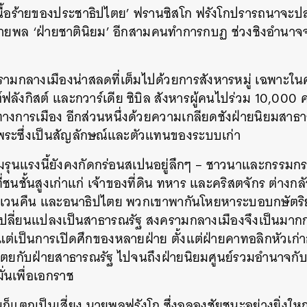
เนื้อร้ายของประชาธิปไตย’ ฟรานซิสโก ฟรังโกปรารถนาจะ
SHARE
TWEET
LINE
EMAIL
บนายพล ‘ฝ่ายชาตินิยม’ อีกสามคนทำการกบฏ ช่วงชิงอำนาจ
รามกลางเมืองน่าสลดที่เต็มไปด้วยการสังหารหมู่ เฉพาะใน
สต์ฟลังกิสต์ และกวาร์เดีย ซิบิล สังหารผู้คนไปร่วม 10,00
างการเมือง อีกส่วนหนึ่งด้วยความเกลียดชังฝ่ายนิยมสาธ
ระซึ่งเป็นสัญลักษณ์และตัวแทนของระบบเก่า
รุนแรงนี้ยังคงกัดกร่อนสเปนอยู่ลึกๆ – ชาวนาและกรรมก
่ชนชั้นสูงเก่าแก่ เจ้าของที่ดิน ทหาร และคริสตจักร ต่างก
เวนคืน และอนาธิปไตย พวกเขาพากันโหยหาระบอบกษัตริย
เปลี่ยนแปลงเป็นสาธารณรัฐ สงครามกลางเมืองจึงเป็นมากกว
ต่เป็นการเปิดศึกของหลายฝ่าย ตั้งแต่ฝ่ายคาทอลิกหัวเก่
ปไตยกับฝ่ายสาธารณรัฐ ไปจนถึงฝ่ายนิยมศูนย์รวมอำนาจก
มั่นเพื่อเอกราช
ปนก็แตกเป็นเสี่ยง นายพลฟรังโก ซึ่งฉลองชัยชนะอย่างยิ่