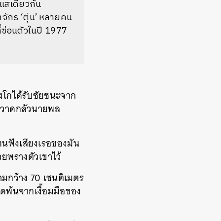
แสเดียวกัน
ักร ‘ตุ่น’ หลายคน
ี่ซ่อนตัวในปี 1977
ังโกได้รับชัยชนะจาก
มหวาดกลัวนายพล
ทนฟังเสียงเรอของมัน
่วยพรางตัวเขาไว้
ความกว้าง 70 เซนติเมตร
ดพ้นจากเงื้อมมือของ