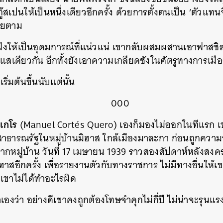
สเปนให้เป็นหนึ่งเดียวอีกครั้ง ด้วยการตั้งตนเป็น ‘ตัว
้อยตาม
ังให้เป็นอุดมการณ์ที่แน่วแน่ เขากลับผสมผสานเอาฟาสซิส
แสเดียวกัน อีกทั้งยังเอาความเกลียดชังในศัตรูทางการเมือ
งเริ่มต้นขึ้นนับแต่นั้น
000
 เกโร
(Manuel Cortés Quero) เองก็มองไม่ออกในทีแรก 
ธารณรัฐในหมู่บ้านมิฮาส ใกล้เมืองมาละกา ก่อนถูกควา
ากหมู่บ้าน วันที่ 17 เมษายน 1939 ราวสองสัปดาห์หลังสง
ิฮาสอีกครั้ง เพื่อรายงานตัวกับทางราชการ ไม่มีทางอื่นให้
่อเขาไม่ได้ทำอะไรผิด
องว่า อย่างดีเขาคงถูกต้องโทษจำคุกไม่กี่ปี ไม่น่าจะรุนแรง