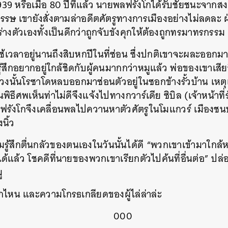
1939 หรือเมื่อ 80 ปีที่แล้ว นายพลฟรังโกได้รับชัยชนะจา
รรษ เขายังสั่งตามล่าอดีตศัตรูทางการเมืองอย่างไม่ลดละ ฝ
่างตัวเองทั้งเป็นดีกว่าถูกจับขังคุกให้ต้องถูกทรมาทรกรรม
ช้เวลาอยู่นานถึงสิบหกปีในที่ซ่อน ซึ่งปกติเขาจะผละออกมา
้สึกอยากอยู่ใกล้ชิดกับผู้คนมากกว่าหมูแล้ว พ่อของเขาเสียชีว
่วงนั้นโรซาโดหลบออกมาซ่อนตัวอยู่ในซอกข้างรั้วบ้าน เหตุเ
ิธีศพเห็นท่าไม่ดีจึงแจ้งไปทางกวาร์เดีย ซิบิล (เจ้าหน้าที่
ฟรังโกจึงเคลื่อนพลไปควานหาตัวศัตรูในโมแกวร์ เมืองชน
นิ้ว
้สึกตื่นกลัวของตนเองในวันนั้นได้ดี “พวกเขาเข้ามาใกล้หล
้แล้ว โชคดีที่นายของพวกเขาเรียกตัวไปค้นที่อื่นต่อ” ปล
ู
กไหน และความโกรธเกลียดของผู้ไล่ล่าล่ะ
000
นหา