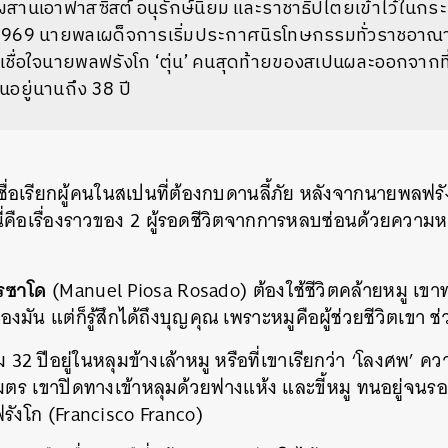
สานเอาฟาสซิสต์ อนุรักษ์นิยม และราชาธิปไตยเข้าไว้ในกระ
1969 นายพลเผด็จการเริ่มประกาศนิรโทษกรรมทั่วราชอาณาจ
็ไม่เชื่อใจนายพลฟรังโก ‘ตุ่น’ คนสุดท้ายของสเปนผละออกจากท
อยู่นานถึง 38 ปี
็นชื่อเรียกผู้คนในสเปนที่ต้องกบดานลี้ภัย หลังจากนายพลฟร
่คือเรื่องราวของ 2 ผู้รอดชีวิตจากการหลบซ่อนด้วยควา
โรซาโด
(Manuel Piosa Rosado) ต้องใช้ชีวิตคล้ายหมู เขา
ัน แต่ก็รู้สึกได้ถึงบุญคุณ เพราะหมูคือผู้ช่วยชีวิตเขา ช
ม 32 ปีอยู่ในหลุมข้างเล้าหมู หรือที่เขาเรียกว่า ‘โลงศพ’ 
ตร เขาปิดทางเข้าหลุมด้วยฟางแห้ง และขี้หมู ทนอยู่จนรอ
รังโก (Francisco Franco)