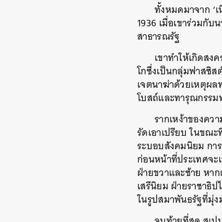
ทั้งหมดมาจาก ‘
1936 เมื่อเขาร่วมกั
สาธารณรัฐ
เขาทำให้เกิดสงค
โกซึ่งเป็นกลุ่มฟาสซิ
เจตนาฆ่าด้วยเหตุผลท
โบสถ์และทารุณกรรมพ
รากเหง้าของความ
รัดเอาเปรียบ ในขณะที
ระบอบสังคมนิยม การ
ก่อนหน้าที่ประเทศจะ
ฝ่ายขวาและซ้าย หากแ
เสรีนิยม ฝ่ายราชาธิ
ในรูปสมาพันธรัฐที่มุ่ง
จนท้ายที่สุด สเ