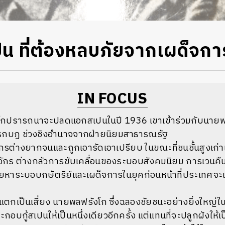
เปน ที่ต้องหลบภัยจากเผด็จก
IN FOCUS
โกปรารถนาจะปลดแอกสเปนในปี 1936 เขาเข้าร่วมกับนายพล
กบฏ ช่วงชิงอำนาจจากฝ่ายนิยมสาธารณรัฐ
่างยากจนและถูกเอารัดเอาเปรียบ ในขณะที่ชนชั้นสูงเก่าแก่
ักร ต่างกลัวการขับเคลื่อนของระบอบสังคมนิยม การเวนคื
หาระบอบกษัตริย์และเผด็จการในยุคก่อนหน้าที่ประเทศจะเ
ก็แตกเป็นเสี่ยง นายพลฟรังโก ซึ่งฉลองชัยชนะอย่างยิ่งให
บกู้สเปนให้เป็นหนึ่งเดียวอีกครั้ง แต่แทนที่จะปลูกฝังให้เป