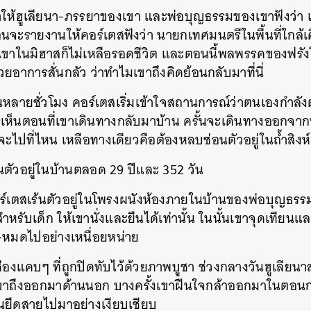
าให้ฮูเลียนา-ภรรยาของเขา และพ่อบุญธรรมของเขาฟังว่า เ
ะรายงานให้คอร์เตสฟังว่า นายกเทศมนตรีในพื้นที่ใกล้เคีย
เขาในมิฮาสก็ไม่เหลือรอดชีวิต และตอนนี้พลพรรคของฟรั
้วยอาการสั่นกลัว ว่าทำไมเขาถึงคิดย้อนกลับมาที่นี่
หลายชั่วโมง คอร์เตสเริ่มเข้าใจสถานการณ์ว่าตนเองกำลังต
ีใครเห็นตอนที่เขาเดินทางกลับมาบ้าน ครั้นจะเดินทางออกจา
ว่าจะไปที่ไหน เหลือทางเดียวคือต้องหลบซ่อนตัวอยู่ในถ้ำสิงห์
ตัวอยู่ในบ้านตลอด 29 ปีและ 352 วัน
์เตสเร้นตัวอยู่ในโพรงผนังห้องภายในบ้านของพ่อบุญธรรม ซึ่
สำหรับเด็ก ให้เขานั่งและยืนได้เท่านั้น ในนั้นเขาจุดเทียนแ
ช้า-หมดไปอย่างเหนื่อยหน่าย
่องแคบๆ ที่ถูกปิดทับไว้ด้วยภาพบูชา ช่วงกลางวันฮูเลียนา
ขาถึงออกมาด้านนอก บางครั้งเขาฝืนใจกล้าออกมาในตอนกล
้นยืดสายไปมาอย่างเงียบเชียบ