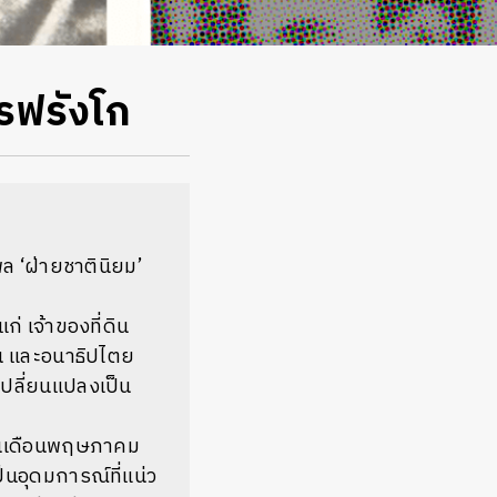
ารฟรังโก
 ‘ฝ่ายชาตินิยม’
 เจ้าของที่ดิน
น และอนาธิปไตย
ปลี่ยนแปลงเป็น
ญ่ในเดือนพฤษภาคม
็นอุดมการณ์ที่แน่ว