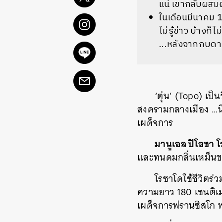
แน่ เขากลับผสมผ
ในเดือนมีนาคม 
ไม่รู้ข่าว บ้างก
...หลังจากกบดาน
‘ตุ่น’ (Topo) เป
สงครามกลางเมือง …นี
เผด็จการ
มานูเอล ปิโอซา 
และทนดมกลิ่นเหม็นของม
โรซาโดใช้ชีวิตร่ว
ความยาว 180 เซนติเม
เผด็จการฟรานซิสโก ฟ