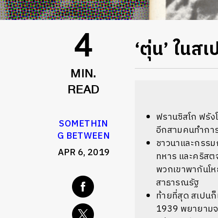
‘ตุ่น’ ในส
4
MIN.
READ
ฟรานซิสโก ฟรัง
SOMETHIN
อีกสามคนทำการ
G BETWEEN
ชาวนาและกรรมกรต
APR 6, 2019
ทหาร และคริสตจ
พวกเขาพากันโหย
สาธารณรัฐ
ท้ายที่สุด สเปน
1939 พยายามจะกอ