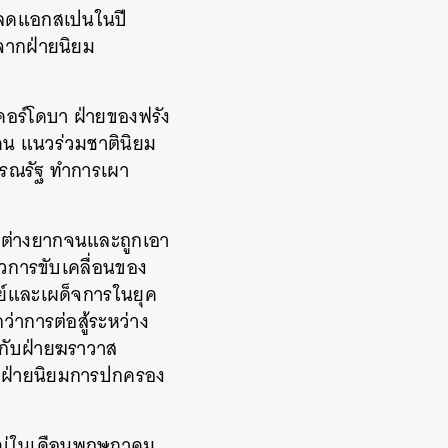
ปลดแอกสเปนในปี
จากฝ่ายนิยม
คอร์โดบา ฝ่ายของฟรัง
0 คน แนวร่วมชาตินิยม
ารณรัฐ ทำการเผา
รต่างยากจนและถูกเอา
ลัวการขับเคลื่อนของ
์และเผด็จการในยุค
่าการต่อสู้ระหว่าง
ากับฝ่ายฆราวาส
ับฝ่ายนิยมการปกครอง
งใหญ่ในเดือนพฤษภาคม