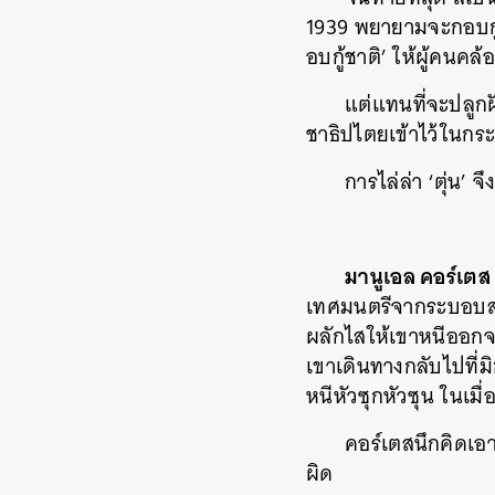
1939 พยายามจะกอบกู้
อบกู้ชาติ’ ให้ผู้คนคล
แต่แทนที่จะปลูกฝ
ชาธิปไตยเข้าไว้ในกระ
การไล่ล่า ‘ตุ่น’ จึ
มานูเอล คอร์เตส
เทศมนตรีจากระบอบสา
ผลักไสให้เขาหนีออกจ
เขาเดินทางกลับไปที่ม
หนีหัวซุกหัวซุน ในเมื
คอร์เตสนึกคิดเอาเ
ผิด