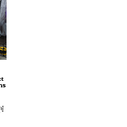
ct
นหา
การ
SHARE
TWEET
LINE
EMAIL
ู้
์