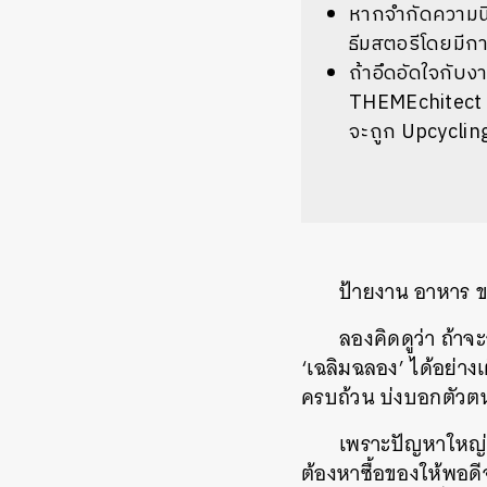
หากจำกัดความนิย
ธีมสตอรีโดยมีกา
ถ้าอึดอัดใจกับงา
THEMEchitect ส
จะถูก Upcyclin
ป้ายงาน อาหาร 
ลองคิดดูว่า ถ้าจะ
‘เฉลิมฉลอง’ ได้อย่าง
ครบถ้วน บ่งบอกตัวต
เพราะปัญหาใหญ่ขอ
ต้องหาซื้อของให้พอด