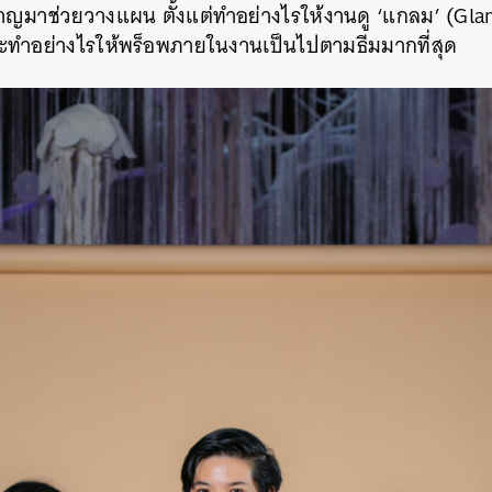
วชาญมาช่วยวางแผน ตั้งแต่ทำอย่างไรให้งานดู​ ‘แกลม’ (Gl
และทำอย่างไรให้พร็อพภายในงานเป็นไปตามธีมมากที่สุด
นหา