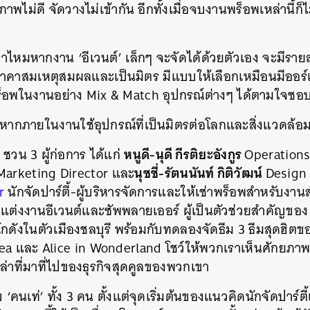
พไม่ดี จัดวางไม่เข้ากัน อีกทั้งเมื่อจบงานพร็อพเหล่านี้ก็ไ
าไหมหากงาน ‘อีเวนต์’ เล็กๆ จะจัดได้ด้วยตัวเอง จะมีรายละ
ราคาสมเหตุสมผลและเป็นมิตร มีแบบให้เลือกเหมือนมีออร
ร็อพในงานอย่าง Mix & Match อุปกรณ์ต่างๆ ได้ตามใจชอ
หากภายในงานใช้อุปกรณ์ที่เป็นมิตรต่อโลกและสิ่งแวดล้อ
หนูดี-นุดี กีรติยะอังกูร
น 3 ผู้ก่อการ ได้แก่
Operations
นุชชี่-รัตนนันท์ กิติวัฒน์
arketing Director และ
Design 
r
นักจัดปาร์ตี้-ผู้บริหารจัดการและให้เช่าพร็อพสำหรับงา
แต่งงานอีเวนต์และซัพพลายเออร์ ผู้เป็นตัวช่วยสำคัญของ
ิดโกดังในตัวเมืองชลบุรี พร้อมกับทดลองจัดธีม 3 ธีมสุดฮิต
ea และ Alice in Wonderland โชว์ให้พวกเราเห็นศักยภา
่าที่มาที่ไปของธุรกิจสุดคูลของพวกเขา
บ ‘คนเท่’ ทั้ง 3 คน ตั้งแต่จุดเริ่มต้นของแนวคิดนักจัดปาร์