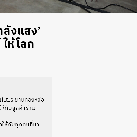
คลังแสง’
 ให้โลก
IfItIs ย่านทองหล่อ
้ให้กับลูกค้าร้าน
ให้กับทุกคนที่มา