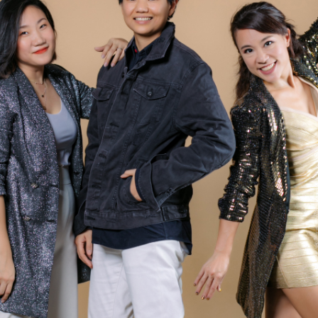
SHARE
TWEET
LINE
EMAIL