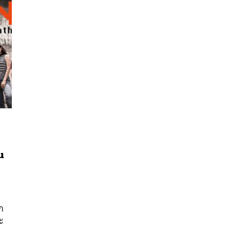
น
นหา
SHARE
TWEET
LINE
EMAIL
ก
ะ