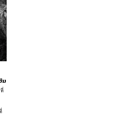
ซึม
ี่
นหา
SHARE
TWEET
LINE
EMAIL
ี่