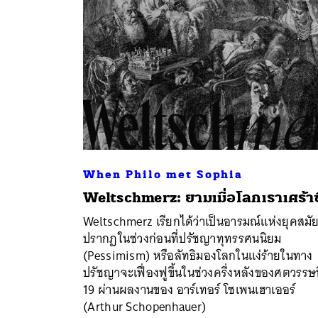
When Philo met Sophia
Weltschmerz: ยามเมื่อโลกเราเศร้า
Weltschmerz เรียกได้ว่าเป็นอารมณ์แห่งยุคสมัยท
ค้
ปรากฏในช่วงก่อนที่ปรัชญาทุทรรศนนิยม
(Pessimism) หรือลัทธิมองโลกในแง่ร้ายในทาง
ปรัชญาจะเฟื่องฟูขึ้นในช่วงครึ่งหลังของศตวรรษท
19 ผ่านผลงานของ อาร์เทอร์ โชเพนเฮาเออร์
(Arthur Schopenhauer)