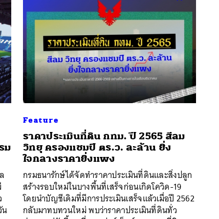
Feature
ราคาประเมินที่ดิน กทม. ปี 2565 สีลม
รม
วิทยุ ครองแชมป์ ตร.ว. ละล้าน ยิ่ง
ใจกลางราคายิ่งแพง
อล
กรมธนารักษ์ได้จัดทำราคาประเมินที่ดินและสิ่งปลูก
นหา
ี
สร้างรอบใหม่ในบางพื้นที่เสร็จก่อนเกิดโควิด-19
SHARE
TWEET
LINE
EMAIL
ว
โดยนำบัญชีเดิมที่มีการประเมินเสร็จแล้วเมื่อปี 2562
วัน
กลับมาทบทวนใหม่ พบว่าราคาประเมินที่ดินทั่ว