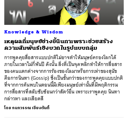
ค้นหา
Knowledge & Wisdom
SHARE
TWEET
LINE
EMAIL
เหตุผลที่มนุษย์ช่างขี้นินทาเพราะช่วยสร้าง
ความสัมพันธ์เชิงบวกในรูปแบบกลุ่ม
การพูดคุยสื่อสารแบบปกติไม่อาจทำให้มนุษย์ครองโลกได้
ภายในเวลาไม่กี่พันปี ดังนั้น สิ่งที่เป็นจุดพลิกทำให้การสื่อสาร
ของคนแตกต่างจากการร้องของโลมาหรือการเห่าของสุนัข
คือการนินทา (Gossip) ซึ่งเป็นขั้นกว่าของการพูดคุยแบบปกติ
ที่จากการค้นพบในตอนนี้มีเพียงมนุษย์เท่านั้นที่มีพฤติกรรม
การสื่อสารที่สลับซับซ้อนกว่าสัตว์อื่น เพราะเราพูดคุย นินทา
กล่าวหา และเสียดสี
โดย
กนกวรรณ เชียงตันติ์