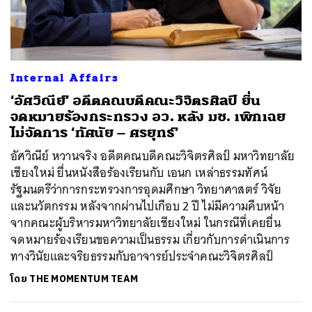
Internal Affairs
‘อัศวิณีย์’ อดีตคณบดีคณะวิจิตรศิลป์ ยื่น
จดหมายร้องกระทรวง อว. หลัง มช. เพิกเฉย
ไม่จัดการ ‘ทัศนัย – ศรยุทธ์’
อัศวิณีย์ หวานจริง อดีตคณบดีคณะวิจิตรศิลป์ มหาวิทยาลัย
เชียงใหม่ ยื่นหนังสือร้องเรียนกับ เอนก เหล่าธรรมทัศน์
รัฐมนตรีว่าการกระทรวงการอุดมศึกษา วิทยาศาสตร์ วิจัย
และนวัตกรรม หลังจากผ่านไปเกือบ 2 ปี ไม่มีความคืบหน้า
จากคณะผู้บริหารมหาวิทยาลัยเชียงใหม่ ในกรณีที่เคยยื่น
จดหมายร้องเรียนขอความเป็นธรรม เกี่ยวกับการดำเนินการ
ทางวินัยและจริยธรรมกับอาจารย์ประจำคณะวิจิตรศิลป์
ค้นหา
โดย
THE MOMENTUM TEAM
SHARE
TWEET
LINE
EMAIL