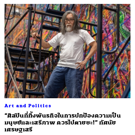
Art and Politics
“ศิลปินที่ทิ้งพันธกิจในการปกป้องความเป็น
มนุษย์และเสรีภาพ ควรไปตายซะ!” ทัศนัย
เศรษฐเสรี