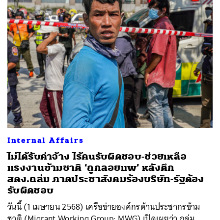
Internal Affairs
ไม่ได้รับค่าจ้าง ไร้คนรับผิดชอบ-ช่วยเหลือ
แรงงานข้ามชาติ ‘ถูกลอยแพ’ หลังตึก
สตง.ถล่ม ภาคประชาสังคมร้องบริษัท-รัฐต้อง
รับผิดชอบ
วันนี้ (1 เมษายน 2568) เครือข่ายองค์กรด้านประชากรข้าม
ชาติ (Migrant Working Group: MWG) เปิดเผยว่า กลุ่ม