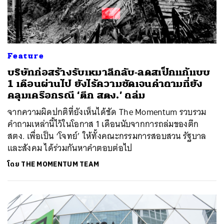
Feature
บริษัทก่อสร้างรับเหมาลึกลับ-ลดสเป็กแก้แบบ
1 เดือนผ่านไป ยังไร้ความชัดเจนคำถามที่ยัง
คลุมเครือกรณี ‘ตึก สตง.’ ถล่ม
จากความผิดปกติที่ยังเห็นได้ชัด The Momentum รวบรวม
คำถามเหล่านี้ไว้ในโอกาส 1 เดือนนับจากการถล่มของตึก
สตง. เพื่อเป็น ‘โจทย์’ ให้ทั้งคณะกรรมการสอบสวน รัฐบาล
และสังคม ได้ร่วมกันหาคำตอบต่อไป
โดย
THE MOMENTUM TEAM