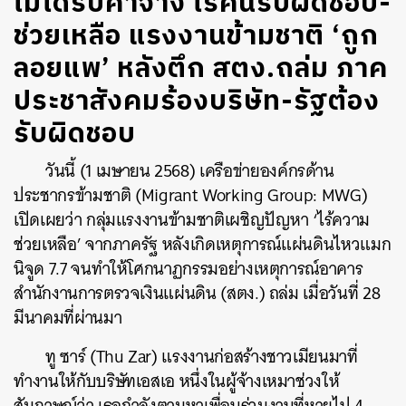
ไม่ได้รับค่าจ้าง ไร้คนรับผิดชอบ-
ช่วยเหลือ แรงงานข้ามชาติ ‘ถูก
ลอยแพ’ หลังตึก สตง.ถล่ม ภาค
ประชาสังคมร้องบริษัท-รัฐต้อง
รับผิดชอบ
วันนี้ (1 เมษายน 2568) เ
ครือข่ายองค์กรด้าน
ประชากรข้ามชาติ (Migrant Working Group: MWG)
เปิดเผยว่า กลุ่มแรงงานข้ามชาติเผชิญปัญหา ‘ไร้ความ
ช่วยเหลือ’ จากภาครัฐ หลังเกิดเหตุการณ์แผ่นดินไหวแมก
นิจูด 7.7 จนทำให้โศกนาฏกรรมอย่างเหตุการณ์อาคาร
สำนักงานการตรวจเงินแผ่นดิน (สตง.) ถล่ม เมื่อวันที่ 28
มีนาคมที่ผ่านมา
ทู ซาร์ (Thu Zar) แรงงานก่อสร้างชาวเมียนมาที่
ทำงานให้กับบริษัทเอสเอ หนึ่งในผู้จ้างเหมาช่วงให้
สัมภาษณ์ว่า เธอกำลังตามหาเพื่อนร่วมงานที่หายไป 4