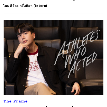
โดย
สิรีธร หวั่นท๊อก (Intern)
ค้นหา
SHARE
TWEET
LINE
EMAIL
The Frame