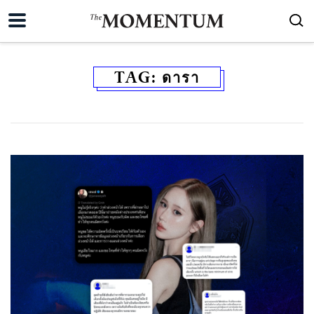
TAG:
ดารา