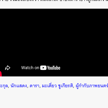
นหา
SHARE
TWEET
LINE
EMAIL
ระกุล
,
นักแสดง
,
ดารา
,
มะเดี่ยว ชูเกียรติ
,
ผู้กำกับภาพยนตร