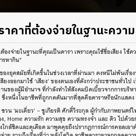
ราคาที่ต้องจ่ายในฐานะความ
ณต้องจ่ายในฐานะที่คุณเป็นดารา เพราะคุณใช้ชื่อเสียง ใช้
ารหากิน”
องยุคสมัยที่เกิดขึ้นในช่วงเวลาที่ผ่านมา คงหนีไม่พ้นเรื่อ
ื่อเสียงออกมาใช้ ‘เสียง’ ของตนเองที่ดังกว่าประชาชนทั่วไ
านของผู้มีอำนาจ ที่กำลังทำให้สังคมบิดเบี้ยวจากการบริหาร
 ซึ่งหนึ่งในอาชีพที่ถูกกดดันมากที่สุดคือดาราหรือนักแสดง
 ‘มะเดี่ยว’ – ชูเกียรติ ศักดิ์วีระกุล ผู้กำกับภาพยนตร์ไ
ง, Home ความรัก ความสุข ความทรงจำ และ ดิว ไปด้วยกั
งใกล้ชิดและดุเดือด มาพูดคุยถึงปรากฏการณ์การคอลเอาต
้องจ่าย รวมถึงเรื่องที่ว่า หลังโควิด อาชีพดาราอาจถูกลดค