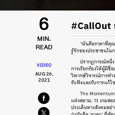
#CallOut 
6
MIN.
“มันคือราคาที่คุ
รู้จักของประชาชนในก
READ
ปรากฏการณ์หนึ่งข
VIDEO
การเรียกร้องให้ผู้มีช
AUG 26,
วิพากษ์วิจารณ์การทำง
2021
รับฟังและรับการแก้ไข
The Momentum ชวน
แห่งสยาม, 13 เกมสยอ
ประเด็นทางสังคมอย่า
ว่ามันคือ ‘ราคา’ ที่ต