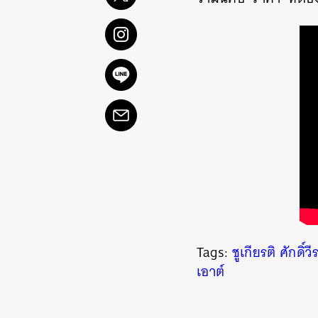
ค้
Tags:
ชูเกียรติ ศักดิ์วี
เอาต์