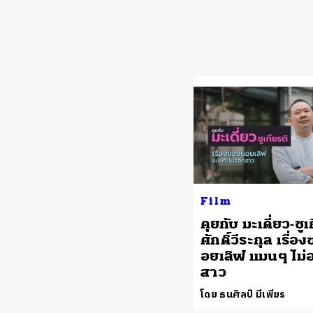
Film
คุยกับ มะเดี่ยว-ชูเ
ศักดิ์วีระกุล เรื่
อยเลิฟ แมนๆ ไม่
สาว
โดย ธนศิลป์ มีเพียร