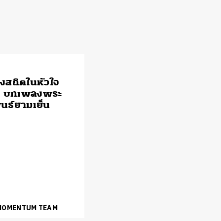
สถิตในหัวใจ
์: บทเพลงพระ
นธ์ยามเย็น
 MOMENTUM TEAM