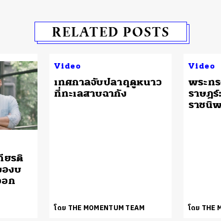
RELATED POSTS
Video
Video
เทศกาลจับปลาฤดูหนาว
พระทรง
ที่ทะเลสาบฉากัง
ราษฎร
ราชนิพ
กียรติ
องของบ
ออก
โดย THE MOMENTUM TEAM
โดย THE