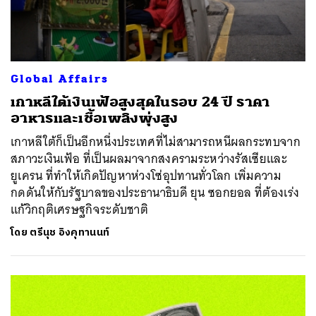
Global Affairs
เกาหลีใต้เงินเฟ้อสูงสุดในรอบ 24 ปี ราคา
อาหารและเชื้อเพลิงพุ่งสูง
เกาหลีใต้ก็เป็นอีกหนึ่งประเทศที่ไม่สามารถหนีผลกระทบจาก
สภาวะเงินเฟ้อ ที่เป็นผลมาจากสงครามระหว่างรัสเซียและ
ยูเครน ที่ทำให้เกิดปัญหาห่วงโซ่อุปทานทั่วโลก เพิ่มความ
กดดันให้กับรัฐบาลของประธานาธิบดี ยุน ซอกยอล ที่ต้องเร่ง
แก้วิกฤติเศรษฐกิจระดับชาติ
โดย
ตรีนุช อิงคุทานนท์
ค้นหา
SHARE
TWEET
LINE
EMAIL