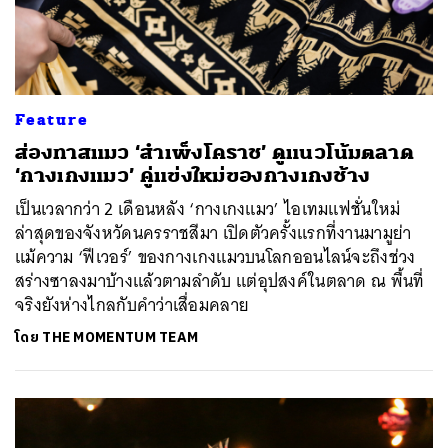
Feature
ส่องทาสแมว ‘สำเพ็งโคราช’ ดูแนวโน้มตลาด
‘กางเกงแมว’ คู่แข่งใหม่ของกางเกงช้าง
เป็นเวลากว่า 2 เดือนหลัง ‘กางเกงแมว’ ไอเทมแฟชั่นใหม่
ล่าสุดของจังหวัดนครราชสีมา เปิดตัวครั้งแรกที่งานมามูย่า
แม้ความ ‘ฟีเวอร์’ ของกางเกงแมวบนโลกออนไลน์จะถึงช่วง
สร่างซาลงมาบ้างแล้วตามลำดับ แต่อุปสงค์ในตลาด ณ พื้นที่
จริงยังห่างไกลกับคำว่าเสื่อมคลาย
โดย
THE MOMENTUM TEAM