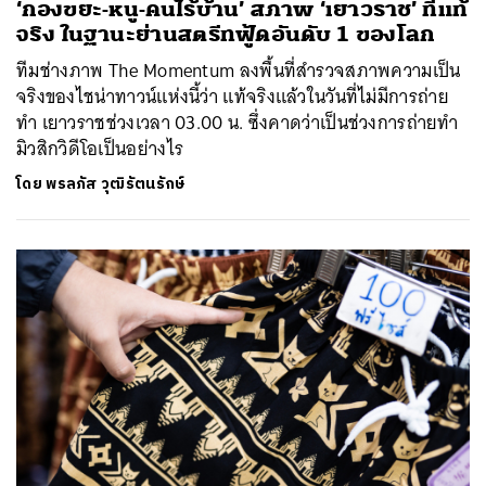
‘กองขยะ-หนู-คนไร้บ้าน’ สภาพ ‘เยาวราช’ ที่แท้
จริง ในฐานะย่านสตรีทฟู้ดอันดับ 1 ของโลก
ทีมช่างภาพ The Momentum ลงพื้นที่สำรวจสภาพความเป็น
จริงของไชน่าทาวน์แห่งนี้ว่า แท้จริงแล้วในวันที่ไม่มีการถ่าย
ทำ เยาวราชช่วงเวลา 03.00 น. ซึ่งคาดว่าเป็นช่วงการถ่ายทำ
มิวสิกวิดีโอเป็นอย่างไร
โดย
พรลภัส วุฒิรัตนรักษ์