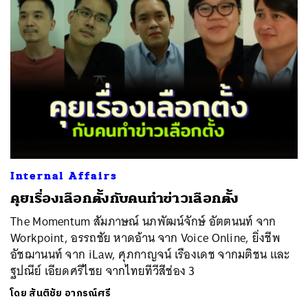
ค้นหา
SHARE
TWEET
LINE
EMAIL
Internal Affairs
คุยเรื่องเลือกตั้งกับคนทำข่าวเลือกตั้ง
The Momentum สัมภาษณ์ นภพัฒน์จักษ์ อัตตนนท์ จาก
Workpoint, อรรถชัย หาดอ้าน จาก Voice Online, ยิ่งชีพ
อัชฌานนท์ จาก iLaw, ศุภกาญจน์ เรืองเดช จากมติชน และ
ฐปณีย์ เอียดศรีไชย จากไทยทีวีสีช่อง 3
โดย
สันติชัย อาภรณ์ศรี