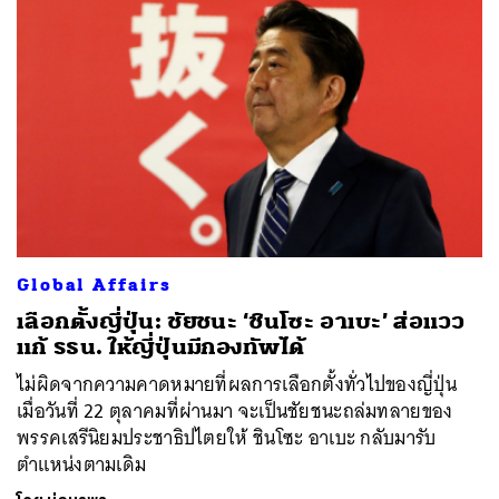
Global Affairs
​เลือกตั้งญี่ปุ่น: ชัยชนะ ‘ชินโซะ อาเบะ’ ส่อแวว
แก้ รธน. ให้ญี่ปุ่นมีกองทัพได้
ไม่ผิดจากความคาดหมายที่ผลการเลือกตั้งทั่วไปของญี่ปุ่น
เมื่อวันที่ 22 ตุลาคมที่ผ่านมา จะเป็นชัยชนะถล่มทลายของ
พรรคเสรีนิยมประชาธิปไตยให้ ชินโซะ อาเบะ กลับมารับ
ตำแหน่งตามเดิม