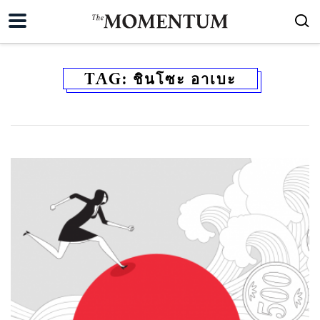
TAG:
ชินโซะ อาเบะ