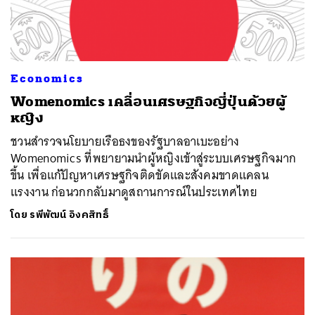
Economics
Womenomics เคลื่อนเศรษฐกิจญี่ปุ่นด้วยผู้
หญิง
ชวนสำรวจนโยบายเรือธงของรัฐบาลอาเบะอย่าง
Womenomics ที่พยายามนำผู้หญิงเข้าสู่ระบบเศรษฐกิจมาก
ขึ้น เพื่อแก้ปัญหาเศรษฐกิจติดขัดและสังคมขาดแคลน
แรงงาน ก่อนวกกลับมาดูสถานการณ์ในประเทศไทย
โดย
รพีพัฒน์ อิงคสิทธิ์
ค้นหา
SHARE
TWEET
LINE
EMAIL