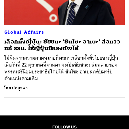
ค้นหา
SHARE
TWEET
LINE
EMAIL
Global Affairs
​เลือกตั้งญี่ปุ่น: ชัยชนะ ‘ชินโซะ อาเบะ’ ส่อแวว
แก้ รธน. ให้ญี่ปุ่นมีกองทัพได้
ไม่ผิดจากความคาดหมายที่ผลการเลือกตั้งทั่วไปของญี่ปุ่น
เมื่อวันที่ 22 ตุลาคมที่ผ่านมา จะเป็นชัยชนะถล่มทลายของ
พรรคเสรีนิยมประชาธิปไตยให้ ชินโซะ อาเบะ กลับมารับ
ตำแหน่งตามเดิม
โดย
บ่อบูรพา
FOLLOW US