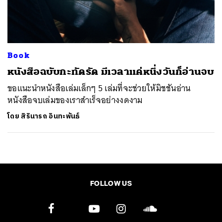
ค้นหา
SHARE
TWEET
LINE
EMAIL
Book
หนังสือฉบับกะทัดรัด มีเวลาแค่หนึ่งวันก็อ่านจบ
ขอแนะนำหนังสือเล่มเล็กๆ 5 เล่มที่จะช่วยให้มิชชันอ่าน
หนังสือจบเล่มของเราสำเร็จอย่างงดงาม
โดย
สิรินารถ อินทะพันธ์
FOLLOW US