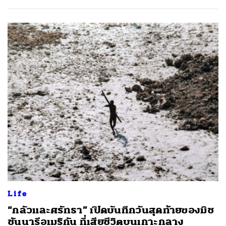
Life
“กลัวและศรัทธา” เปิดบันทึกวันสุดท้ายของมิช
ชันนารีอเมริกัน ที่เสียชีวิตบนเกาะกลาง