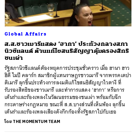
Global Affairs
ส.ส.ชาวเมารีแสดง ‘ฮากา’ ประท้วงกลางสภา
นิวซีแลนด์ ต้านแก้ไขสนธิสัญญาคุ้มครองสิทธิ
ชนเผ่า
รัฐสภานิวซีแลนด์ต้องหยุดการประชุมชั่วคราว เมื่อ ฮานา ฮาว
ฮิตี ไมปี คลาร์ก สมาชิกผู้แทนราษฎรชาวเมารี จากพรรคเตปา
ติเมารี ลุกขึ้นประท้วงการลงมติแก้ไขสนธิสัญญาไวตางี ที่
รับรองสิทธิของชาวเมารี และทำการแสดง ‘ฮากา’ หรือการ
เต้นรำและร้องเพลงในวัฒนธรรมของชนเผ่า พร้อมกับฉีก
กระดาษร่างกฎหมาย ขณะที่ ส.ส.บางส่วนที่เห็นพ้อง ลุกขึ้น
เต้นรำและร้องเพลงเสียงดังกึกก้องทั้งรัฐสภาไปกับเธอ
โดย
THE MOMENTUM TEAM