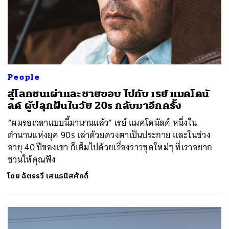
People
สู่โลกชนเผ่าและชายขอบ ไปกับ เรย์ แมคโดนั
ลด์ ผู้ปลุกฝันในวัย 20s กลับมาอีกครั้ง
“ผมรอเวลาแบบนี้มานานแล้ว” เรย์ แมคโดนัลด์ หนึ่งใน
ตำนานแห่งยุค 90s เล่าด้วยดวงตาเป็นประกาย และในช่วง
อายุ 40 ปีของเขา ก็เต็มไปด้วยเรื่องราวชุดใหม่ๆ ที่เราอยาก
ชวนให้คุณฟัง
โดย
ฉัตรรวี เสนธนิสศักดิ์