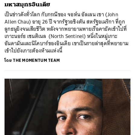
มหาสมุทรอินเดีย
เป็นข่าวดังทั่วโลก กับกรณีของ จอห์น อัลเลน เชา (John
Allen Chau) อายุ 26 ปี จากรัฐวอชิงตัน สหรัฐอเมริกา ที่ถูก
ลูกธนูยิงจนเสียชีวิต หลังจากพยายามพายเรือคายัคเข้าไปที่
เกาะนอร์ธ เซนติเนล (North Sentinel) หนึ่งในหมู่เกาะ
อันดามันและนิโคบาร์ของอินเดีย เขาเป็นรายล่าสุดที่พยายาม
เข้าไปยังเกาะต้องห้ามแห่งนี้
โดย
THE MOMENTUM TEAM