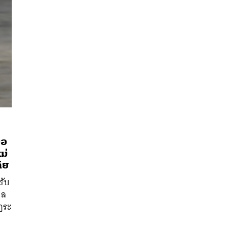
ือ
ม่
ีย
นหา
รับ
SHARE
TWEET
LINE
EMAIL
าล
ฏระ