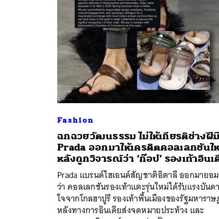
Fashion
ฉกฉวยวัฒนธรรม ไม่ให้เกียรติช่างฝีม
Prada ออกมาให้เครดิตคอลเลกชันให
หลังถูกวิจารณ์ว่า ‘ก๊อป’ รองเท้าอินเด
ค้
Prada แบรนด์ไฮเอนด์สัญชาติอิตาลี ออกมายอม
ว่า คอลเลกชันรองเท้าแตะรุ่นใหม่ได้รับแรงบันด
ใจจากโกลฮาปูรี รองเท้าพื้นเมืองของรัฐมหาราษ
หลังทางการอินเดียส่งจดหมายประท้วง และ