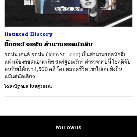
ค้นหา
SHARE
TWEET
LINE
EMAIL
Haunted History
จิ๊กซอว์ จอห์น ตำนานยอดนักสืบ
จอห์น เซนต์ จอห์น (John St. John) เป็นตำนานยอดนักสืบ
แห่งเมืองลอสแอนเจลิส สหรัฐอเมริกา ตำรวจนายนี้ ไขคดีจับ
คนร้ายได้กว่า 1,500 คดี โดยตลอดชีวิต เขาไม่เคยยิงปืน
แม้แต่นัดเดียว
โดย
ณัฐกมล ไชยสุวรรณ
FOLLOW US