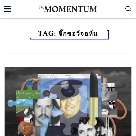
TAG:
จิ๊กซอว์จอห์น