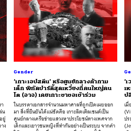
Gender
Ge
‘เกาะเอปสตีน’ หรือศูนย์กลางค้ากาม
‘เ
เด็ก พิกัดปาร์ตี้สุดเหวี่ยงที่คนใหญ่คน
เห
โต (อาจ) เคยเกาะขาขอเข้าร่วม
ปล
ตา
ในบรรดาเอกสารจำนวนมหาศาลที่ถูกเปิดเผยออก
เมื
ล่น
มา สิ่งที่ยืนยันได้แน่ชัดคือ เกาะลิตเติลเซนต์เป็น
(Vi
ยู่
ศูนย์กลางเครือข่ายแสวงหาประโยชน์ทางเพศจาก
ปร
ทาง
เด็กและเยาวชนหญิงที่ทำกันอย่างเป็นระบบ จากคำ
(J