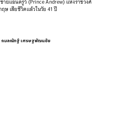
าชายแอนดรูว์ (Prince Andrew) แห่งราชวงศ์
กฤษ เสียชีวิตแล้วในวัย 41 ปี
ย
กมลณัทฐ์ เศรษฐพัฒนชัย