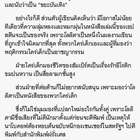
และนับว่าเป็น “ขยะบันเทิง”
อย่างไรก็ดี ส่วนตัวผู้เขียนคิดเห็นว่า มีโอกาสไม่น้อย
ทีเดียวที่ความลุ่มหลงและหมกมุ่นในหนังสือเล่มนี้ของเอป
สตีนจะเป็นของจริง เพราะ
โลลิตา
เป็นหนึ่งในผลงานเขียน
ที่ถูกเข้าใจผิดมากที่สุด ทั้งพวกใคร่เด็กเองและผู้ที่มองว่า
พฤติกรรมใคร่เด็กเป็นอาชญากรรม
ฝ่ายใคร่เด็กมองชีวิตของฮัมเบิร์ตเป็นเรื่องรักอีโรติก
ขมปนหวาน เป็นสื่อลามกชั้นสูง
ส่วนฝ่ายที่ต่อต้านก็ไม่อยากสนับสนุน เพราะมองว่า
โล
ลิตา
เป็นหนังสือของพวกใคร่เด็ก
ซึ่งก็ไม่ใช่มุมมองที่แปลกใหม่อะไรกันทั้งคู่ เพราะ
โลลิ
ตา
มีชื่อเสียงที่ไม่ดีนักมาตั้งแต่ก่อนจะตีพิมพ์ เป็นเหตุให้
นาโบคอฟต้องหอบต้นฉบับหนีกองเซนเซอร์ในสหรัฐฯ ไปตี
พิมพ์กับสำนักพิมพ์ฝรั่งเศส