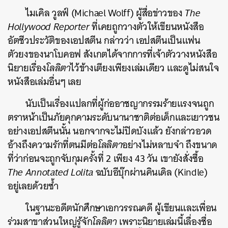
ไมเคิล วูลฟ์ (Michael Wolff) ผู้สื่อข่าวของ
The
Hollywood Reporter
ที่เคยถูกวางตัวให้เขียนหนังสือ
อัตชีวประวัติของเอปสตีน กล่าวว่า เอปสตีนเป็นแฟน
ตัวยงของนาโบคอฟ สังเกตได้จากการที่เจ้าตัววางหนังสือ
นิยายเรื่อง
โลลิตา
ไว้ข้างเตียงเพียงเล่มเดียว และดูไม่สนใจ
หนังสือเล่มอื่นๆ เลย
นับเป็นเรื่องแปลกที่ผู้ก่ออาชญากรรมร้ายแรงจนถูก
ตราหน้าเป็นภัยคุกคามระดับนานาชาติต่อเด็กและเยาวชน
อย่างเอปสตีนนั้น นอกจากจะไม่ปิดบังแล้ว ยังกล่าวอวด
อ้างถึงความรักที่ตนมีต่อ
โลลิตา
อย่างไม่หลาบจำ ถึงขนาด
ที่ว่าก่อนจะถูกจับกุมครั้งที่ 2 เพียง 43 วัน เขายังสั่งซื้อ
The Annotated Lolita
ฉบับอีบุ๊กผ่านคินเดิล (Kindle)
อยู่เลยด้วยซ้ำ
ในฐานะอดีตนักศึกษาเอกวรรณคดี ผู้เขียนและเพื่อน
ร่วมสาขาส่วนใหญ่รู้จัก
โลลิตา
เพราะนิยายเล่มนี้เลื่องชื่อ