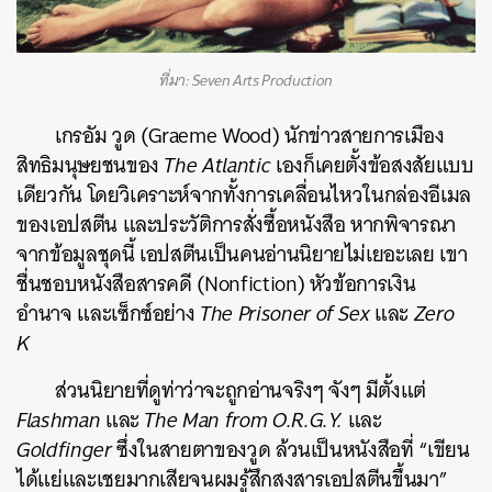
ที่มา: Seven Arts Production
เกรอัม วูด (Graeme Wood) นักข่าวสายการเมือง
สิทธิมนุษยชนของ
The Atlantic
เองก็เคยตั้งข้อสงสัยแบบ
เดียวกัน โดยวิเคราะห์จากทั้งการเคลื่อนไหวในกล่องอีเมล
ของเอปสตีน และประวัติการสั่งซื้อหนังสือ หากพิจารณา
จากข้อมูลชุดนี้ เอปสตีนเป็นคนอ่านนิยายไม่เยอะเลย เขา
ชื่นชอบหนังสือสารคดี (Nonfiction) หัวข้อการเงิน
อำนาจ และเซ็กซ์อย่าง
The Prisoner of Sex
และ
Zero
K
ส่วนนิยายที่ดูท่าว่าจะถูกอ่านจริงๆ จังๆ มีตั้งแต่
Flashman
และ
The Man from O.R.G.Y.
และ
Goldfinger
ซึ่งในสายตาของวูด ล้วนเป็นหนังสือที่ “เขียน
ได้แย่และเชยมากเสียจนผมรู้สึกสงสารเอปสตีนขึ้นมา”