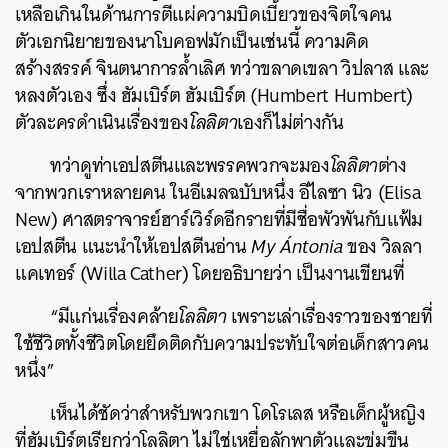
เหลือเกินในด้านการตีแผ่ความบิดเบี้ยวของจิตใจคน
ตัวเอกนิยายของนาโบคอฟมักเป็นเช่นนี้ ความคิด
สร้างสรรค์ จินตนาการล้ำเลิศ ทว่าขลาดเขลา วิปลาส และ
หลงตัวเอง ซึ่ง ฮัมเบิร์ต ฮัมเบิร์ต (Humbert Humbert)
ตัวละครดำเนินเรื่องของ
โลลิตา
เองก็ไม่ต่างกัน
ทว่าดูท่าเอปสตีนและพรรคพวกจะมอง
โลลิตา
ต่าง
จากพวกเราหลายคน ในอีเมลฉบับหนึ่ง อีไลซา นิว (Elisa
New) ศาสตราจารย์ฮาร์เวิร์ดอีกรายที่มีชื่อพัวพันกับแฟ้ม
เอปสตีน แนะนำให้เอปสตีนอ่าน
My Ántonia
ของ วิลลา
แคเทอร์ (Willa Cather) โดยอธิบายว่า เป็นงานเขียนที่
“มีแก่นเรื่องคล้าย
โลลิตา
เพราะเล่าเรื่องราวของชายที่
ใช้ชีวิตทั้งชีวิตโดยยึดติดกับความประทับใจต่อเด็กสาวคน
หนึ่ง”
เห็นได้ชัดว่าสำหรับพวกเขา โดโรเลส หรือเด็กผู้หญิง
ที่ฮัมเบิร์ตเรียกว่าโลลิตา ไม่ใช่เหยื่อลักพาตัวและข่มขืน