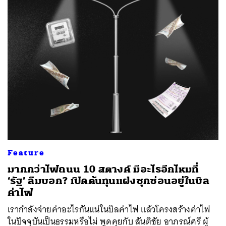
Feature
มากกว่าไฟถนน 10 สตางค์ มีอะไรอีกไหมที่
‘รัฐ’ ลืมบอก? เปิดต้นทุนแฝงซุกซ่อนอยู่ในบิล
ค่าไฟ
เรากำลังจ่ายค่าอะไรกันแน่ในบิลค่าไฟ แล้วโครงสร้างค่าไฟ
ในปัจจุบันเป็นธรรมหรือไม่ พูดคุยกับ สันติชัย อาภรณ์ศรี ผู้