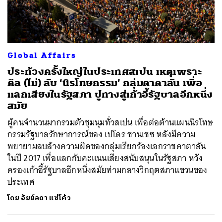
Global Affairs
ประท้วงครั้งใหญ่ในประเทศสเปน เหตุเพราะ
ดีล (ไม่) ลับ ‘นิรโทษกรรม’ กลุ่มคาตาลัน เพื่อ
แลกเสียงในรัฐสภา ปูทางสู่เก้าอี้รัฐบาลอีกหนึ่ง
สมัย
ผู้คนจำนวนมากรวมตัวชุมนุมทั่วสเปน เพื่อต่อต้านแผนนิรโทษ
กรรมรัฐบาลรักษาการณ์ของ เปโดร ชานเชซ หลังมีความ
พยายามลบล้างความผิดของกลุ่มเรียกร้องเอกราชคาตาลัน
ในปี 2017 เพื่อแลกกับคะแนนเสียงสนับสนุนในรัฐสภา หวัง
ครองเก้าอี้รัฐบาลอีกหนึ่งสมัยท่ามกลางวิกฤตสภาแขวนของ
ประเทศ
โดย
อัยย์ลดา แซ่โค้ว
ค้นหา