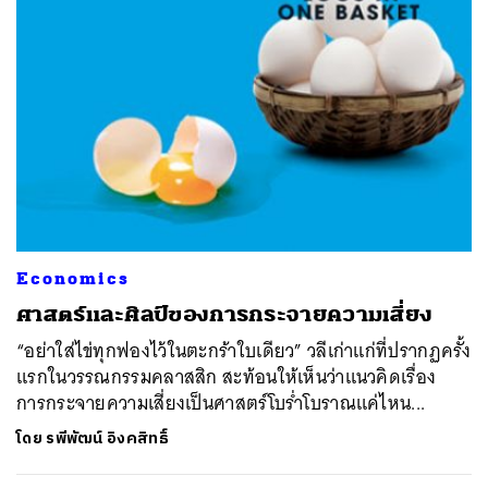
Economics
ศาสตร์และศิลป์ของการกระจายความเสี่ยง
“อย่าใส่ไข่ทุกฟองไว้ในตะกร้าใบเดียว” วลีเก่าแก่ที่ปรากฏครั้ง
แรกในวรรณกรรมคลาสสิก สะท้อนให้เห็นว่าแนวคิดเรื่อง
การกระจายความเสี่ยงเป็นศาสตร์โบร่ำโบราณแค่ไหน...
โดย
รพีพัฒน์ อิงคสิทธิ์