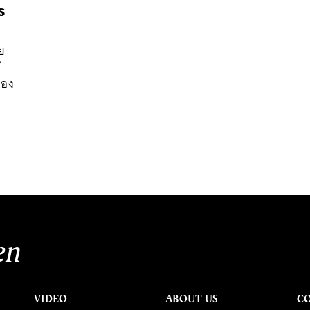
ร
ย
้
่อง
en
VIDEO
ABOUT US
C