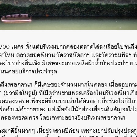
700 เมตร ตั้งแต่บริเวณปากคลองตลาดไล่ลงเรื่อยไปจนถึ
าโหม ตลาดยอดพิมาน วัดราชนัดดาฯ และวัดราชบพิธฯ 
ไปอย่างสิ้นเชิง มีเศษขยะลอยเหนือผิวน้ำบ้างประปราย
ดถนนคอยบริการประจำจุด
อมาถึงตรอกสาเก ก็มีเศษขยะจำนวนมากในคลอง เมื่อสอบถามไป
ก’ (ขวามือในรูป) ที่เปิดร้านขายพระเครื่องในบริเวณนี้มาเกื
องหลอดเพิ่งจะดีขึ้นแบบเห็นได้ด้วยตาเมื่อช่วงไม่กี่ปีมานี
้าแม่ค้าขายของ แต่เมื่อยังมีนักท่องเที่ยวเดินสัญจรไปมา 
นคลองพอสมควร โดยเฉพาะอย่างยิ่งบริเวณตรอกสาเก
ะมาดีขึ้นมากๆ เมื่อช่วงสามปีก่อน เพราะเขาปรับปรุงประต