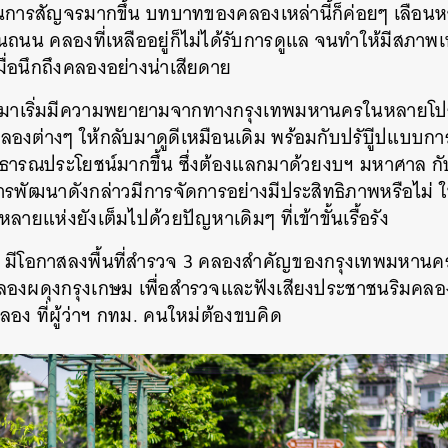
ถในการสัญจรมากขึ้น บทบาทของคลองเหล่านี้ก็ค่อยๆ เลือ
ถนน คลองที่เหลืออยู่ก็ไม่ได้รับการดูแล จนทำให้มีสภาพเ
่อนึกถึงคลองอย่างน่าเสียดาย
ผ่านมาเริ่มมีความพยายามจากทางกรุงเทพมหานครในหลายโป
คลองต่างๆ ให้กลับมาดูดีเหมือนเดิม พร้อมกับปรับีูปแบบการ
าธารณประโยชน์มากขึ้น ซึ่งต้องแลกมาด้วยงบฯ มหาศาล 
การพัฒนาดังกล่าวมีการจัดการอย่างมีประสิทธิภาพหรือไม่ 
ลายแห่งยังเต็มไปด้วยปัญหาเดิมๆ ที่เข้าขั้นเรื้อรัง
ีโอกาสลงพื้นที่สำรวจ 3 คลองสำคัญของกรุงเทพมหานค
ผดุงกรุงเกษม เพื่อสำรวจและฟังเสียงประชาชนริมคลอง 
ลอง ที่ผู้ว่าฯ กทม. คนใหม่ต้องขบคิด