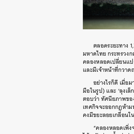
ตลอดระยะทาง 1,
มหาดไทย กระทรวงกล
คลองหลอดเปลี่ยนแปลง
และมีเจ้าหน้าที่กวา
อย่างไรก็ดี เมื่
มือในรูป) และ ‘ลุงเล็
ตอบว่า ทัศนียภาพของคล
เทศกิจจะออกกฎห้ามพ่อค
คงมีขยะลอยเกลื่อนใ
“คลองหลอดเพิ่งจ