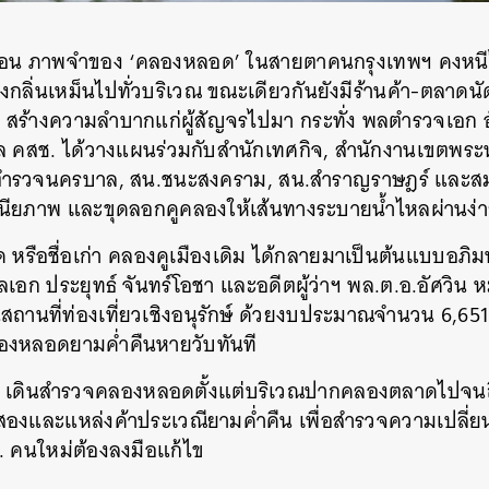
SHARE
TWEET
LINE
EMAIL
ก่อน ภาพจำของ ‘คลองหลอด’ ในสายตาคนกรุงเทพฯ คงหนีไม
ส่งกลิ่นเหม็นไปทั่วบริเวณ ขณะเดียวกันยังมีร้านค้า-ตลาดน
ร้างความลำบากแก่ผู้สัญจรไปมา กระทั่ง พลตำรวจเอก อั
ฐบาล คสช. ได้วางแผนร่วมกับสำนักเทศกิจ, สำนักงานเขตพร
ตำรวจนครบาล, สน.ชนะสงคราม, สน.สำราญราษฎร์ และ
ัศนียภาพ และขุดลอกคูคลองให้เส้นทางระบายน้ำไหลผ่านง่าย
หรือชื่อเก่า คลองคูเมืองเดิม ได้กลายมาเป็นต้นแบบอภิ
พลเอก ประยุทธ์ จันทร์โอชา และอดีตผู้ว่าฯ พล.ต.อ.อัศวิน
สถานที่ท่องเที่ยวเชิงอนุรักษ์ ด้วยงบประมาณจำนวน 6,651
องหลอดยามค่ำคืนหายวับทันที
เดินสำรวจคลองหลอดตั้งแต่บริเวณปากคลองตลาดไปจนถ
สองและแหล่งค้าประเวณียามค่ำคืน เพื่อสำรวจความเปลี่ย
ทม. คนใหม่ต้องลงมือแก้ไข