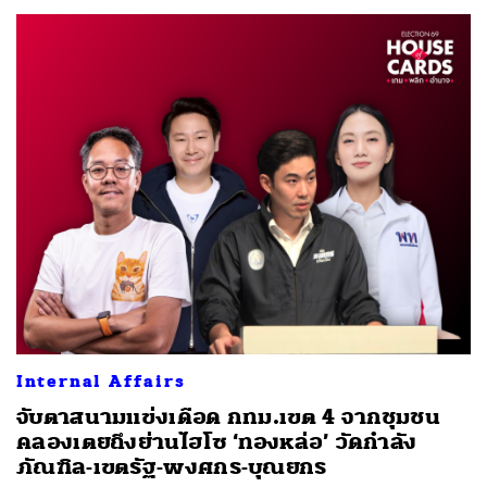
Internal Affairs
จับตาสนามแข่งเดือด กทม.เขต 4 จากชุมชน
คลองเตยถึงย่านไฮโซ ‘ทองหล่อ’ วัดกำลัง
ภัณฑิล-เขตรัฐ-พงศกร-บุณยกร