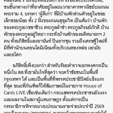
คลองเตย รายรอบที่ดินของการท่าเรือแห่งประเทศไทย,
ชนชั้นกลางเก่าที่อาศัยอยู่ในละแวกอาคารพาณิชย์บนถนน
ค้นหา
พระราม 4, บรรดา ‘ผู้ดีเก่า’ ที่มีบ้านพักส่วนตัวอยู่ในซอย
SHARE
TWEET
LINE
EMAIL
เล็กซอยน้อย ทั้ง 2 ฝั่งของถนนสุขุมวิท เป็นต้นว่า บ้านพัก
ของตระกูลเวชชาชีวะ ตระกูลล่ำซำ ตระกูลภิรมย์ภักดี บ้าน
พักของตระกูลอยู่วิทยา กระทั่งบ้านพักของอดีตนายกฯ 2
คน ทั้งอภิสิทธิ์และอานันท์ ปันยารชุน รวมถึงเศรษฐีใหม่ที่
มีที่พำนักบนคอนโดมิเนียมทั้งบริเวณทองหล่อ เอกมัย
และอโศก
อภิสิทธิ์เพิ่งบอกว่า สำหรับร้อยตำรวจเอกพงศกรเป็น
หนึ่งใน สส.ที่เขามั่นใจที่สุดว่า จะคว้าชัยชนะในพื้นที่
กรุงเทพฯ ได้ และเป็นพื้นที่ที่พรรคประชาธิปัตย์แข็งแรง
ที่สุด ขณะที่ภัณฑิลก็ให้สัมภาษณ์ในรายการ House of
Cards LIVE เชื่อเช่นเดิมว่า กระแสพรรคประชาชนยังแรง
และผลงานในสภาผู้แทนราษฎร ตั้งแต่การเป็น
กรรมาธิการพิจารณางบประมาณรายจ่ายประจำปี 2569