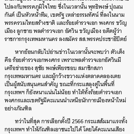
ไปลงกับพรรคภูมิใจไทย ซึ่งในเวลานั้น พุทธิพงษ์ ปุณณ
กันต์ เป็นหัวหน้าทีม, เขตรัฐ เหล่าธรรมทัศน์ ที่ลงในนาม
พรรครวมไทยสร้างชาติ และร้อยตำรวจเอก พงศกร ขวัญ
เมือง ลูกชาย พลตำรวจเอก อัศวิน ขวัญเมือง อดีตผู้ว่า
ราชการกรุงเทพมหานคร ลงสมัคร สส.พรรคประชาธิปัตย์
หากย้อนกลับไปอ่านข่าวในเวลานั้นจะพบว่า ตัวเต็ง
คือ ร้อยตำรวจเอกพงศกร เพราะพลตำรวจเอกอัศวินมี
เครือข่ายของ สุชัย พงษ์เพียรชอบ สมาชิกสภา
กรุงเทพมหานคร และผู้กว้างขวางแห่งตลาดคลองเตย
เป็นผู้สนับสนุนคนสำคัญ ขณะที่กระแสลุงตู่ในพื้นที่
กรุงเทพฯ ก็ยังหนาแน่นไม่น้อย ทำให้ทั้งร้อยตำรวจเอก
พงศกรและเขตรัฐมีคะแนนนำเหนือนักการเมืองหน้าใหม่
อย่างภัณฑิล
ทว่าในที่สุด การเลือกตั้งปี 2566 กระแสส้มมาแรงทั้ง
กรุงเทพฯ ทำให้ภัณฑิลเอาชนะไปได้ โดยได้คะแนนเสียง