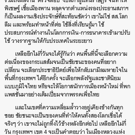
รวมถึงผลงาน ‘ตรวจสอบ’ งบสภาผู้แทนราษฎร จนทำให้
พิเชษฐ์ เชื้อเมืองพาน หลุดจากตำแหน่งรองประธานสภาฯ
ก็เป็นผลงานเชิงประจักษ์ที่สะท้อนชัดว่า เขาไม่ใช่ สส.โลก
ลืม และพร้อมทำหน้าที่ต่อ ใช้สิ่งที่เรียนรู้มา ใช้
ประสบการณ์ทำงานในโลกการเงิน-การธนาคารเข้ามาปรับ
ใช้ วางรากฐานให้กับประเทศในระยะยาว
เหลืออีกไม่กี่วันจะได้รู้กันว่า คนพื้นที่นี้จะเลือกความ
ต่อเนื่องของกระแสส้มจนเป็นชัยชนะของคนที่อยาก
เปลี่ยน จะเลือกประชาธิปัตย์เพื่อให้กลับมามีลมหายใจใน
พื้นที่กรุงเทพฯ ได้อีกครั้ง จะเลือกพลังรัฐและชาตินิยม
แบบภูมิใจไทย หรือจะให้โอกาสนักการเมืองหน้าใหม่ ที่พก
แพสชันมาอย่างเต็มเปี่ยมจากพรรคเพื่อไทย
และในเขตที่ความเหลื่อมล้ำวางอยู่เคียงข้างกันทุก
ซอย ชัยชนะจะเป็นของคนที่ทำให้คนทั้งสองโลกเชื่อได้
จริงๆ ว่า เขาจะไม่ถูกทิ้งไว้ข้างหลังอีกต่อไป เหลืออีกไม่กี่
วัน กรุงเทพฯ เขต 4 จะเป็นคำตอบว่า ในเมืองหลวงแห่ง