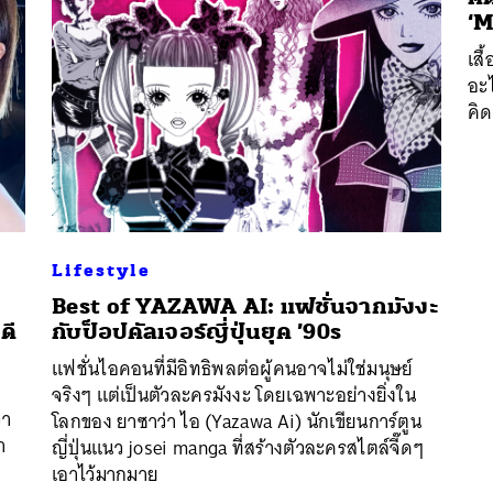
‘M
เสื
อะไ
คิด
Lifestyle
Best of YAZAWA AI: แฟชั่นจากมังงะ
ดี
กับป็อปคัลเจอร์ญี่ปุ่นยุค ’90s
นหา
แฟชั่นไอคอนที่มีอิทธิพลต่อผู้คนอาจไม่ใช่มนุษย์
SHARE
TWEET
LINE
EMAIL
จริงๆ แต่เป็นตัวละครมังงะ โดยเฉพาะอย่างยิ่งใน
่า
โลกของ ยาซาว่า ไอ (Yazawa Ai) นักเขียนการ์ตูน
า
ญี่ปุ่นแนว josei manga ที่สร้างตัวละครสไตล์จี๊ดๆ
เอาไว้มากมาย