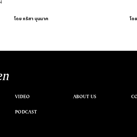
ม
โดย
ภริสา บุนนาค
โด
en
VIDEO
ABOUT US
C
PODCAST