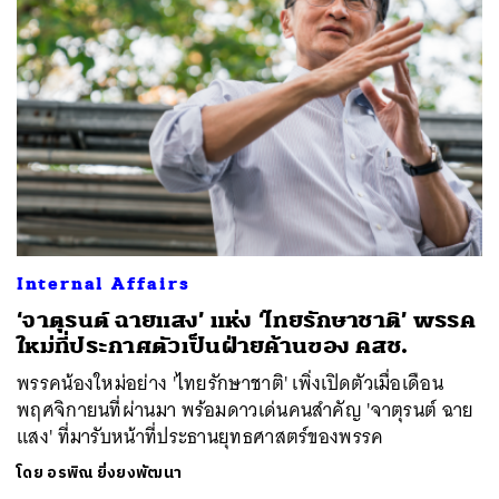
ค้นหา
SHARE
TWEET
LINE
EMAIL
Internal Affairs
‘จาตุรนต์ ฉายแสง’ แห่ง ‘ไทยรักษาชาติ’ พรรค
ใหม่ที่ประกาศตัวเป็นฝ่ายค้านของ คสช.
พรรคน้องใหม่อย่าง 'ไทยรักษาชาติ' เพิ่งเปิดตัวเมื่อเดือน
พฤศจิกายนที่ผ่านมา พร้อมดาวเด่นคนสำคัญ 'จาตุรนต์ ฉาย
แสง' ที่มารับหน้าที่ประธานยุทธศาสตร์ของพรรค
โดย
อรพิณ ยิ่งยงพัฒนา