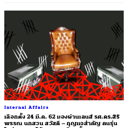
Internal Affairs
เลือกตั้ง 24 มี.ค. 62 มองผ่านเลนส์ รศ.ดร.สิริ
พรรณ นกสวน สวัสดี – กุญแจสำคัญ คนรุ่น