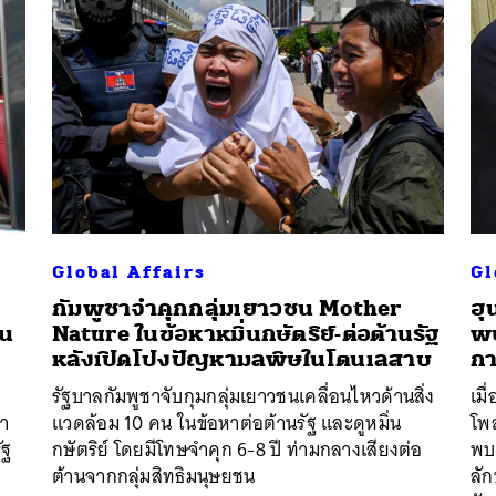
Global Affairs
Gl
กัมพูชาจำคุกกลุ่มเยาวชน Mother
ฮุ
ิน
Nature ในข้อหาหมิ่นกษัตริย์-ต่อต้านรัฐ
พบ
หลังเปิดโปงปัญหามลพิษในโตนเลสาบ
กา
รัฐบาลกัมพูชาจับกุมกลุ่มเยาวชนเคลื่อนไหวด้านสิ่ง
เมื
นำ
แวดล้อม 10 คน ในข้อหาต่อต้านรัฐ และดูหมิ่น
โพ
ัฐ
กษัตริย์ โดยมีโทษจำคุก 6-8 ปี ท่ามกลางเสียงต่อ
พบป
ต้านจากกลุ่มสิทธิมนุษยชน
ลั