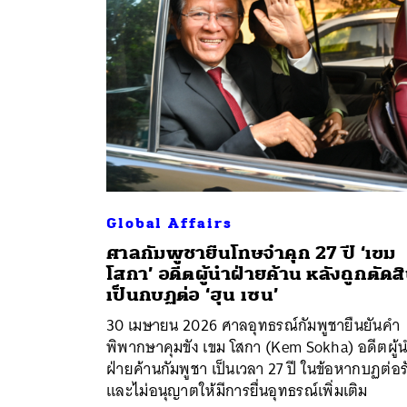
Global Affairs
ศาลกัมพูชายืนโทษจำคุก 27 ปี ‘เขม
โสกา’ อดีตผู้นำฝ่ายค้าน หลังถูกตัดส
เป็นกบฏต่อ ‘ฮุน เซน’
30 เมษายน 2026 ศาลอุทธรณ์กัมพูชายืนยันคำ
พิพากษาคุมขัง เขม โสกา (Kem Sokha) อดีตผู้
ฝ่ายค้านกัมพูชา เป็นเวลา 27 ปี ในข้อหากบฏต่อร
และไม่อนุญาตให้มีการยื่นอุทธรณ์เพิ่มเติม