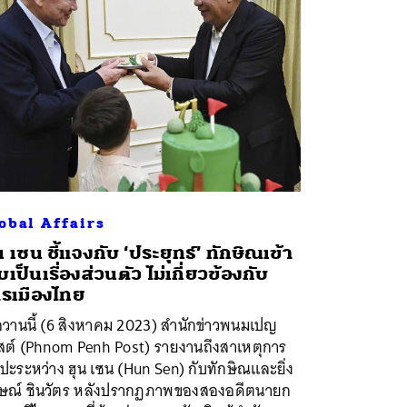
obal Affairs
น เซน ชี้แจงกับ ‘ประยุทธ์’ ทักษิณเข้า
เป็นเรื่องส่วนตัว ไม่เกี่ยวข้องกับ
รเมืองไทย
่อวานนี้ (6 สิงหาคม 2023) สำนักข่าวพนมเปญ
สต์ (Phnom Penh Post) รายงานถึงสาเหตุการ
ะระหว่าง ฮุน เซน (Hun Sen) กับทักษิณและยิ่ง
กษณ์ ชินวัตร หลังปรากฏภาพของสองอดีตนายก