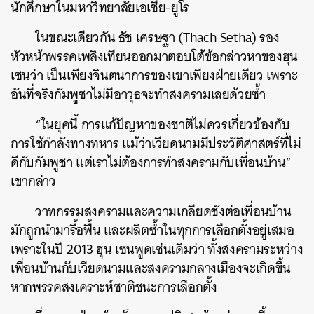
นักศึกษาในมหาวิทยาลัยเอเชีย-ยูโร
ในขณะเดียวกัน ธัช เศรษฐา (Thach Setha) รอง
หัวหน้าพรรคเพลิงเทียนออกมาตอบโต้ข้อกล่าวหาของฮุน
เซนว่า เป็นเพียงจินตนาการของเขาเพียงฝ่ายเดียว เพราะ
อันที่จริงกัมพูชาไม่มีอาวุธจะทำสงครามเลยด้วยซ้ำ
“ในยุคนี้ การแก้ปัญหาของชาติไม่ควรเกี่ยวข้องกับ
การใช้กำลังทางทหาร แม้ว่าเวียดนามมีประวัติศาสตร์ที่ไม่
ดีกับกัมพูชา แต่เราไม่ต้องการทำสงครามกับเพื่อนบ้าน”
เขากล่าว
วาทกรรมสงครามและความเกลียดชังต่อเพื่อนบ้าน
มักถูกนำมารื้อฟื้น และผลิตซ้ำในทุกการเลือกตั้งอยู่เสมอ
ค้นหา
เพราะในปี 2013 ฮุน เซนพูดเช่นเดิมว่า ทั้งสงครามระหว่าง
SHARE
TWEET
LINE
EMAIL
เพื่อนบ้านกับเวียดนามและสงครามกลางเมืองจะเกิดขึ้น
หากพรรคสงเคราะห์ชาติชนะการเลือกตั้ง