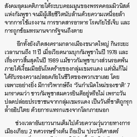
สังคมอุดมคติภายใต้ระบบคอมมูนของพรรคคอมมิวนิสต์
แห่งกัมพูชา จนมีผู้เสียชีวิตนับล้านด้วยความเหนื่อยล้า
จากการใช้แรงงาน การขาดสารอาหาร โรคภัยไข้เจ็บ และ
การถูกซ้อมทรมานจากรัฐจนถึงตาย
อีกทั้งยังเกิดสงครามกลางเมืองขนาดใหญ่ กินระยะ
เวลานานถึง 11 ปี เมื่อเวียดนามบุกกัมพูชาในปี 1978 และ
เรื่องราวสิ้นสุดในปี 1989 แม้ชาวกัมพูชาบางส่วนรอดพ้น
ภายใต้เงื้อมมืออันโหดร้ายของกลุ่มเขมรแดง แต่นั่นก็ไม่
ได้รับรองความปลอดภัยในชีวิตของพวกเขาเลย โดย
เฉพาะอย่างยิ่ง มีการวิพากษ์ถึง ‘วันกำเนิดใหม่ของชาติ’ 7
มกราคมว่า ชาวกัมพูชาสมควรยินดีอยู่หรือไม่ เพราะวัน
ปลดปล่อยประชาชนจากกลุ่มเขมรแดง เป็นวันที่ชาติถูกรุก
ล้ำอธิปไตย ด้วยการแทรกแซงจากโลกภายนอก
ช่วงเวลาอันยาวนานเต็มไปด้วยความวุ่นวายทางการ
เมืองเกือบ 2 ทศวรรษข้างต้น ถือเป็น ‘ประวัติศาสตร์