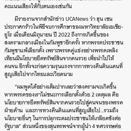
คะแนนเสียงให้กับตนเองเช่นกัน
มีรายงานจากสำนักข่าว UCANews ว่า ฮุน เซน
ประกาศกร้าวในพิธีจบการศึกษาของมหาวิทยาลัยเอเชีย-
ยูโร เมื่อเดือนมิถุนายน ปี 2022 ถึงการเกิดขึ้นของ
สงครามกลางเมืองในกัมพูชาอีกครั้ง หากพรรคประชาชน
กัมพูชาแพ้เลือกตั้ง เพราะพรรคคู่แข่งอย่างพรรคเพลิง
เทียนมีนโยบายยึดทรัพย์สินจากคนรวย เพื่อนำไปให้
คนจน อีกทั้งจะก่อความรุนแรงจากการทวงคืนดินแดนที่
สูญเสียไปจากไทยและเวียดนาม
“ผมพูดได้อย่างเต็มปากเลยว่าสงครามจะเกิดขึ้น
หากพรรคของเราไม่ชนะการเลือกตั้งด้วย 2 เหตุผล คือ
นโยบายการยึดทรัพย์สินจากคนรวยไปสู่คนจนของพรรค
ฝ่ายค้าน และการทวงคืนดินแดนที่สูญเสียไป…รวมถึง
นโยบายอื่นๆ ในการปลุกระดมประชาชนให้เกลียดชังต่อ
รัฐบาล” ส่วนหนึ่งของสุนทรพจน์จากผู้นำ 4 ทศวรรษต่อ