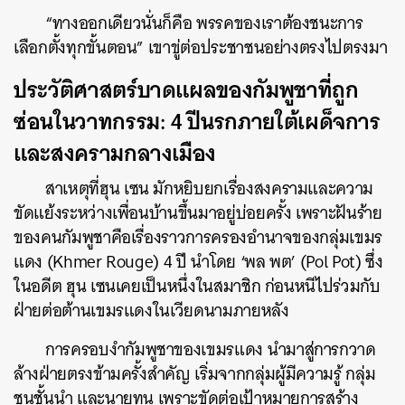
“ทางออกเดียวนั่นก็คือ พรรคของเราต้องชนะการ
เลือกตั้งทุกขั้นตอน” เขาขู่ต่อประชาชนอย่างตรงไปตรงมา
ประวัติศาสตร์บาดแผลของกัมพูชาที่ถูก
ซ่อนในวาทกรรม: 4 ปีนรกภายใต้เผด็จการ
และสงครามกลางเมือง
สาเหตุที่ฮุน เซน มักหยิบยกเรื่องสงครามและความ
ขัดแย้งระหว่างเพื่อนบ้านขึ้นมาอยู่บ่อยครั้ง เพราะฝันร้าย
ของคนกัมพูชาคือเรื่องราวการครองอำนาจของกลุ่มเขมร
แดง (
Khmer Rouge)
4 ปี นำโดย ‘พล พต’ (Pol Pot) ซึ่ง
ในอดีต ฮุน เซนเคยเป็นหนึ่งในสมาชิก ก่อนหนีไปร่วมกับ
ฝ่ายต่อต้านเขมรแดงในเวียดนามภายหลัง
การครอบงำกัมพูชาของเขมรแดง นำมาสู่การกวาด
ล้างฝ่ายตรงข้ามครั้งสำคัญ เริ่มจากกลุ่มผู้มีความรู้ กลุ่ม
ชนชั้นนำ และนายทุน เพราะขัดต่อเป้าหมายการสร้าง