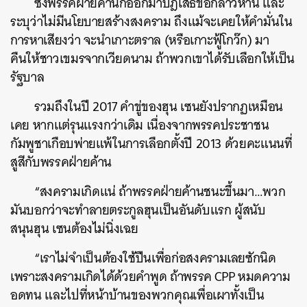
ซึ่งพรรคฝ่ายค้านก็ออกมาปฎิเสธข้อกล่าวหานี้ และ
ระบุว่าไม่มีนโยบายสร้างสงคราม ถึงแม้จะเคยให้คำมั่นใน
การหาเสียงว่า จะนำเกาะตราล (หรือเกาะฟู้โกว๊ก) มา
คืนให้ชาวเขมรจากเวียดนาม ถ้าพวกเขาได้รับเลือกให้เป็น
รัฐบาล
รวมถึงในปี 2017 คำขู่ของฮุน เซนยังปรากฏเหมือน
เคย หากแต่รุนแรงกว่าเดิม เนื่องจากพรรคประชาชน
กัมพูชาเกือบพ่ายแพ้ในการเลือกตั้งปี 2013 ด้วยคะแนนที่
สูสีกับพรรคฝ่ายค้าน
“สงครามเกิดแน่ ถ้าพรรคฝ่ายค้านชนะขึ้นมา…พวก
มันบอกว่าจะทำลายตระกูลฮุนเป็นอันดับแรก ผู้สนับ
สนุนฮุน เซนต้องไม่นิ่งเฉย
“เราไม่จำเป็นต้องใช้ปืนเพื่อก่อสงครามเลยซักนิด
เพราะสงครามเกิดได้ด้วยคำพูด ถ้าพรรค CPP หมดความ
อดทน และไปที่หน้าบ้านของพวกคุณเพื่อเผาทั้งเป็น