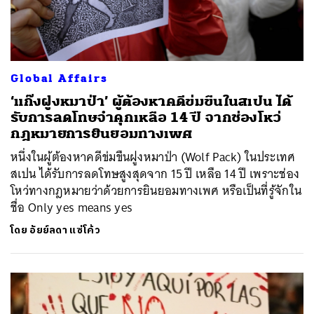
Global Affairs
‘แก๊งฝูงหมาป่า’ ผู้ต้องหาคดีข่มขืนในสเปน ได้
รับการลดโทษจำคุกเหลือ 14 ปี จากช่องโหว่
กฎหมายการยินยอมทางเพศ
หนึ่งในผู้ต้องหาคดีข่มขืนฝูงหมาป่า (Wolf Pack) ในประเทศ
สเปน ได้รับการลดโทษสูงสุดจาก 15 ปี เหลือ 14 ปี เพราะช่อง
โหว่ทางกฎหมายว่าด้วยการยินยอมทางเพศ หรือเป็นที่รู้จักใน
ชื่อ Only yes means yes
โดย
อัยย์ลดา แซ่โค้ว
ค้นหา
SHARE
TWEET
LINE
EMAIL