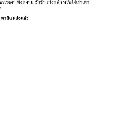
รรมดา ที่งดงาม ชั่วช้า เก่งกล้า หรือโง่เง่าเท่า
“
ย
พาฝัน หน่อแก้ว