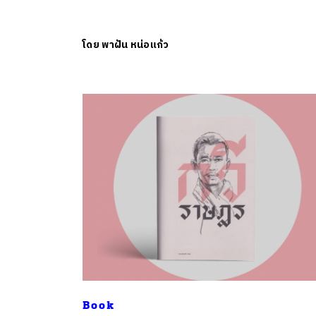
โดย
พาฝัน หน่อแก้ว
ค้
Book