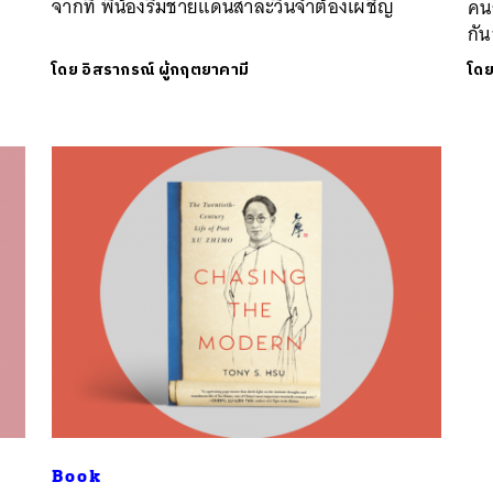
จากที่ พี่น้องริมชายแดนสาละวินจำต้องเผชิญ
คนธ
กัน
โดย
อิสรากรณ์ ผู้กฤตยาคามี
โด
นหา
SHARE
TWEET
LINE
EMAIL
Book