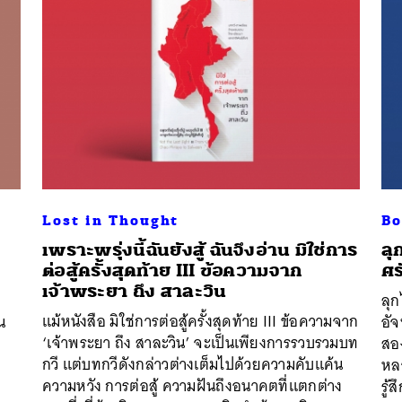
Lost in Thought
Bo
เพราะพรุ่งนี้ฉันยังสู้ ฉันจึงอ่าน มิใช่การ
ลุ
ต่อสู้ครั้งสุดท้าย III ข้อความจาก
ศ
เจ้าพระยา ถึง สาละวิน
ลุก
แม้หนังสือ มิใช่การต่อสู้ครั้งสุดท้าย III ข้อความจาก
น
อั
‘เจ้าพระยา ถึง สาละวิน’ จะเป็นเพียงการรวบรวมบท
สอง
กวี แต่บทกวีดังกล่าวต่างเต็มไปด้วยความคับแค้น
หล
ความหวัง การต่อสู้ ความฝันถึงอนาคตที่แตกต่าง
รู