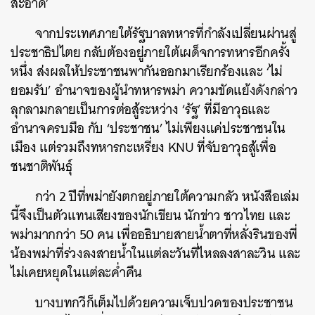
สะอาด’
จากประเทศภายใต้รัฐบาลทหารที่กำลังเปลี่ยนผ่านสู่
ประชาธิปไตย กลับต้องอยู่ภายใต้เผด็จการทหารอีกครั้ง
หนึ่ง ส่งผลให้ประชาชนพากันออกมาเรียกร้องและ ‘ไม่
ยอมรับ’ อำนาจของผู้นำทหารพม่า ความขัดแย้งดังกล่าว
ลุกลามกลายเป็นการต่อสู้ระหว่าง ‘รัฐ’ ที่มีอาวุธและ
อำนาจครบมือ กับ ‘ประชาชน’ ไม่เพียงแค่ประชาชนใน
เมือง แต่รวมถึงทหารกะเหรี่ยง KNU ที่จับอาวุธสู้เพื่อ
ชนชาติพันธุ์
กว่า 2 ปีที่พม่ายังตกอยู่ภายใต้ความกลัว หนังสือเล่ม
นี้จึงเป็นตัวแทนเสียงของนักเขียน นักข่าว ชาวไทย และ
พม่ามากกว่า 50 คน เพื่ออธิบาย
สายน้ำตาที่หลั่งรินของพี่
น้องพม่าที่ร่วงลงสายน้ำในแต่ละวันที่ไหลลงสาละวิน และ
ไม่เคยหยุดในแต่ละค่ำคืน
บางบทกวีก็เต็มไปด้วยความเจ็บปวดของประชาชน