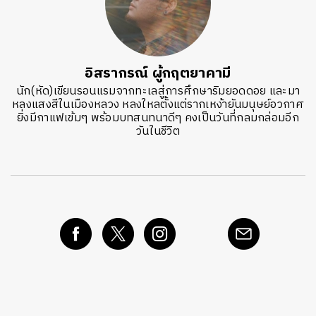
อิสรากรณ์ ผู้กฤตยาคามี
นัก(หัด)เขียนรอนแรมจากทะเลสู่การศึกษาริมยอดดอย และมา
หลงแสงสีในเมืองหลวง หลงใหลตั้งแต่รากเหง้ายันมนุษย์อวกาศ
ยิ่งมีกาแฟเข้มๆ พร้อมบทสนทนาดีๆ คงเป็นวันที่กลมกล่อมอีก
วันในชีวิต