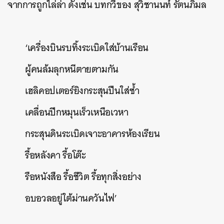
จากการถูกไล่ล่า ดั่งเช่น บทกวีของ สุวิชานนท์ รัตนภิมล
‘เครื่องบินรบทิ้งระเบิดใส่บ้านเรือน
ผู้คนล้มลุกหนีตายตามกัน
เฮลิคอปเตอร์ยิงกระสุนปืนใส่ซ้ำ
เคลื่อนปีกหมุนเร็วเหนือเวหา
กระสุนดินระเบิดเจาะอาคารห้องเรียน
รื้อหลังคา รื้อโต๊ะ
รือหนังสือ รื้อชีวิต รื้อทุกสิ่งอย่าง
อบอวลอยู่ใต้ม่านควันไฟ’