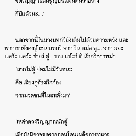
จิตวิญญาณสิ้นสูญบนแผ่นดินวายวาง
กี่ปีแล้วนะ….’
นอกจากนี้ในบางบทกวียังเต็มไปด้วยความหวัง และ
พวกเขายังคงสู้ เช่น บทกวี จาก วิน หม่อ อู…. จาก มยะ
แตว้ะ แตว้ะ ข่ายง์ สู่… ของ แข้ะก์ ตี่ นักกวีชาวพม่า
‘หากไม่สู้ ย่อมไม่มีวันชนะ
คือ เสียงกู่ร้องกึกก้อง
จากมวลชนที่ไหลหลั่งมา’
‘เหล่าดวงวิญญาณนักสู้
เมื่อยังมิอาจขุดรากถอนโคนเผด็จการทหาร