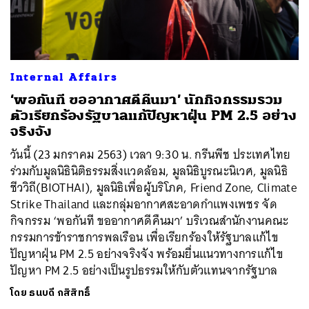
Internal Affairs
‘พอกันที ขออากาศดีคืนมา’ นักกิจกรรมรวม
ตัวเรียกร้องรัฐบาลแก้ปัญหาฝุ่น PM 2.5 อย่าง
จริงจัง
วันนี้ (23 มกราคม 2563) เวลา 9:30 น. กรีนพีช ประเทศไทย
ร่วมกับมูลนิธินิติธรรมสิ่งแวดล้อม, มูลนิธิบูรณะนิเวศ, มูลนิธิ
ชีววิถี(BIOTHAI), มูลนิธิเพื่อผู้บริโภค, Friend Zone, Climate
Strike Thailand และกลุ่มอากาศสะอาดกำแพงเพชร จัด
กิจกรรม ‘พอกันที ขออากาศดีคืนมา’ บริเวณสำนักงานคณะ
กรรมการข้าราชการพลเรือน เพื่อเรียกร้องให้รัฐบาลแก้ไข
ปัญหาฝุ่น PM 2.5 อย่างจริงจัง พร้อมยื่นแนวทางการแก้ไข
ปัญหา PM 2.5 อย่างเป็นรูปธรรมให้กับตัวแทนจากรัฐบาล
ค้นหา
โดย
ธนบดี กสิสิทธิ์
SHARE
TWEET
LINE
EMAIL