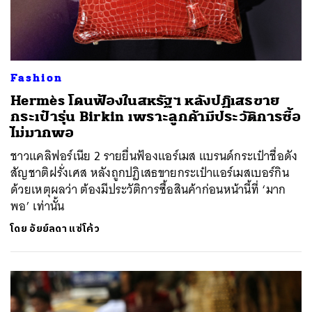
Fashion
Hermès โดนฟ้องในสหรัฐฯ หลังปฏิเสธขาย
กระเป๋ารุ่น Birkin เพราะลูกค้ามีประวัติการซื้อ
ไม่มากพอ
ชาวแคลิฟอร์เนีย 2 รายยื่นฟ้องแอร์เมส แบรนด์กระเป๋าชื่อดัง
สัญชาติฝรั่งเศส หลังถูกปฏิเสธขายกระเป๋าแอร์เมสเบอร์กิน
ด้วยเหตุผลว่า ต้องมีประวัติการซื้อสินค้าก่อนหน้านี้ที่ ‘มาก
พอ’ เท่านั้น
โดย
อัยย์ลดา แซ่โค้ว
ค้นหา
SHARE
TWEET
LINE
EMAIL