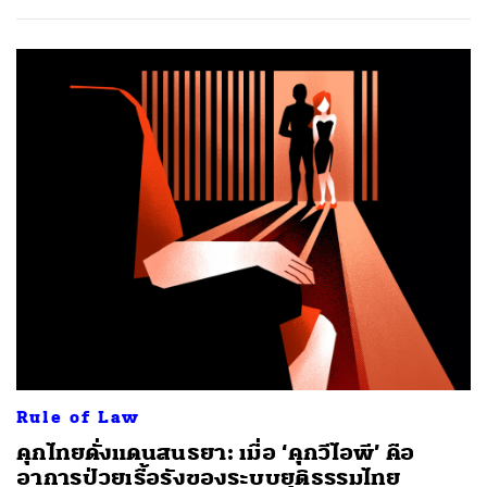
Rule of Law
คุกไทยดั่งแดนสนธยา: เมื่อ ‘คุกวีไอพี’ คือ
อาการป่วยเรื้อรังของระบบยุติธรรมไทย