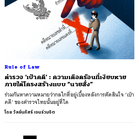
Rule of Law
ตำรวจ ‘เป่าคดี’ : ความเดือดร้อนที่เงียบหาย
ภายใต้โครงสร้างแบบ “นายสั่ง”
ร่วมกันหาความหมายว่ากลไกที่อยู่เบื้องหลังการตัดสินใจ ‘เป่า
คดี’ ของตำรวจไทยนั้นอยู่ที่ใด
โดย
วัลย์นภัสร์ เจนร่วมจิต