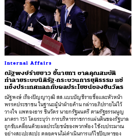
Internal Affairs
ณัฐพงษ์ร่ายยาว ชี้นายกฯ ขาดคุณสมบัติ
ทำลายระบบนิติรัฐ-กระบวนการยุติธรรม แช่
แข็งประเทศแลกกับผลประโยชน์ของชินวัตร
ณัฐพงษ์ เรืองปัญญาวุฒิ สส.แบบบัญชีรายชื่อและหัวหน้า
พรรคประชาชน ในฐานะผู้นำฝ่ายค้าน กล่าวอภิปรายไม่ไว้
วางใจ แพทองธาร ชินวัตร นายกรัฐมนตรี ตามรัฐธรรมนูญ
มาตรา 151 โดยระบุว่า การบริหารราชการแผ่นดินของรัฐบาล
ถูกขับเคลื่อนด้วยผลประโยชน์ของพวกพ้อง ใช้งบประมาณ
อย่างสะเปะสะปะ ตลอดจนไม่ดำเนินการแก้ไขปัญหาของ