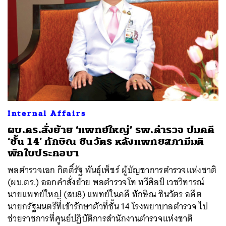
Internal Affairs
ผบ.ตร.สั่งย้าย ‘แพทย์ใหญ่’ รพ.ตำรวจ ปมคดี
‘ชั้น 14’ ทักษิณ ชินวัตร หลังแพทยสภามีมติ
พักใบประกอบฯ
พลตำรวจเอก กิตติ์รัฐ พันธุ์เพ็ชร์ ผู้บัญชาการตำรวจแห่งชาติ
(ผบ.ตร.) ออกคำสั่งย้าย พลตำรวจโท ทวีศิลป์ เวชวิทารณ์
นายแพทย์ใหญ่ (สบ8) แพทย์ในคดี ทักษิณ ชินวัตร อดีต
นายกรัฐมนตรีที่เข้ารักษาตัวที่ชั้น 14 โรงพยาบาลตำรวจ ไป
ช่วยราชการที่ศูนย์ปฏิบัติการสำนักงานตำรวจแห่งชาติ