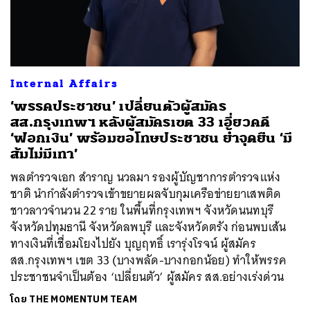
Internal Affairs
‘พรรคประชาชน’ เปลี่ยนตัวผู้สมัคร
สส.กรุงเทพฯ หลังผู้สมัครเขต 33 เอี่ยวคดี
‘ฟอกเงิน’ พร้อมขอโทษประชาชน ย้ำจุดยืน ‘มี
ส้มไม่มีเทา’
พลตำรวจเอก สำราญ นวลมา รองผู้บัญชาการตำรวจแห่ง
ชาติ นำกำลังตำรวจเข้าขยายผลจับกุมเครือข่ายยาเสพติด
ชาวลาวจำนวน 22 ราย ในพื้นที่กรุงเทพฯ จังหวัดนนทบุรี
จังหวัดปทุมธานี จังหวัดลพบุรี และจังหวัดตรัง ก่อนพบเส้น
ทางเงินที่เชื่อมโยงไปยัง บุญฤทธิ์ เรารุ่งโรจน์ ผู้สมัคร
สส.กรุงเทพฯ เขต 33 (บางพลัด-บางกอกน้อย) ทำให้พรรค
ประชาชนจำเป็นต้อง ‘เปลี่ยนตัว’ ผู้สมัคร สส.อย่างเร่งด่วน
โดย
THE MOMENTUM TEAM