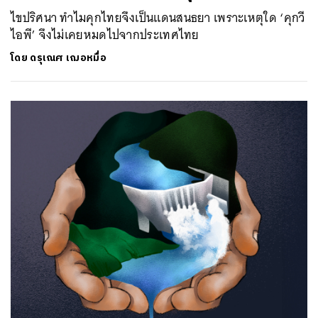
ไขปริศนา ทำไมคุกไทยจึงเป็นแดนสนธยา เพราะเหตุใด ‘คุกวี
ไอพี’ จึงไม่เคยหมดไปจากประเทศไทย
โดย
ดรุเณศ เฌอหมื่อ