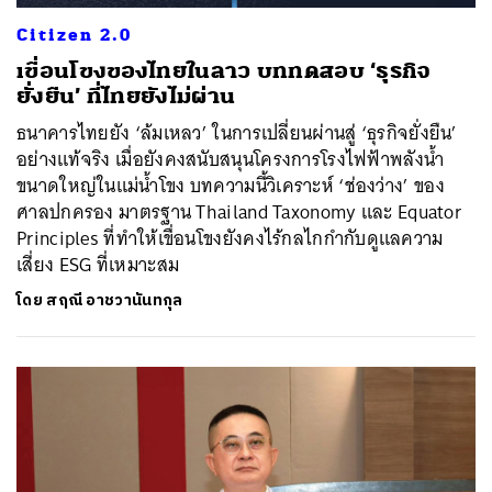
Citizen 2.0
เขื่อนโขงของไทยในลาว บททดสอบ ‘ธุรกิจ
ยั่งยืน’ ที่ไทยยังไม่ผ่าน
ธนาคารไทยยัง ‘ล้มเหลว’ ในการเปลี่ยนผ่านสู่ ‘ธุรกิจยั่งยืน’
อย่างแท้จริง เมื่อยังคงสนับสนุนโครงการโรงไฟฟ้าพลังน้ำ
ขนาดใหญ่ในแม่น้ำโขง บทความนี้วิเคราะห์ ‘ช่องว่าง’ ของ
ศาลปกครอง มาตรฐาน Thailand Taxonomy และ Equator
Principles ที่ทำให้เขื่อนโขงยังคงไร้กลไกกำกับดูแลความ
เสี่ยง ESG ที่เหมาะสม
โดย
สฤณี อาชวานันทกุล
ค้นหา
SHARE
TWEET
LINE
EMAIL