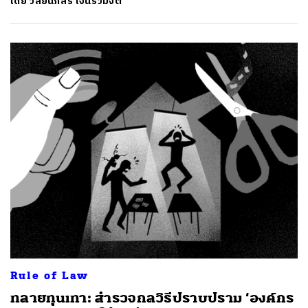
โดย
วัลย์นภัสร์ เจนร่วมจิต
Rule of Law
ทลายทุนเทา: สำรวจกลวิธีปราบปราม ‘องค์กร