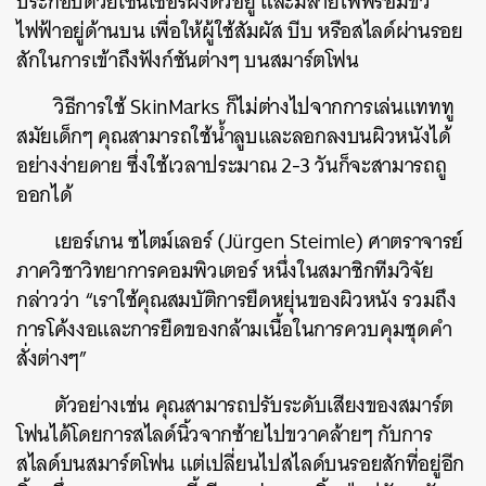
ประกอบด้วยเซ็นเซอร์ฝังตัวอยู่ และมีสายไฟพร้อมขั้ว
ไฟฟ้าอยู่ด้านบน เพื่อให้ผู้ใช้สัมผัส บีบ หรือสไลด์ผ่านรอย
สักในการเข้าถึงฟังก์ชันต่างๆ บนสมาร์ตโฟน
วิธีการใช้ SkinMarks ก็ไม่ต่างไปจากการเล่นแทททู
สมัยเด็กๆ คุณสามารถใช้น้ำลูบและลอกลงบนผิวหนังได้
อย่างง่ายดาย ซึ่งใช้เวลาประมาณ 2-3 วันก็จะสามารถถู
ออกได้
เยอร์เกน ซไตม์เลอร์ (Jürgen Steimle) ศาตราจารย์
ภาควิชาวิทยาการคอมพิวเตอร์ หนึ่งในสมาชิกทีมวิจัย
กล่าวว่า “เราใช้คุณสมบัติการยืดหยุ่นของผิวหนัง รวมถึง
การโค้งงอและการยืดของกล้ามเนื้อในการควบคุมชุดคำ
สั่งต่างๆ”
ตัวอย่างเช่น คุณสามารถปรับระดับเสียงของสมาร์ต
โฟนได้โดยการสไลด์นิ้วจากซ้ายไปขวาคล้ายๆ กับการ
สไลด์บนสมาร์ตโฟน แต่เปลี่ยนไปสไลด์บนรอยสักที่อยู่อีก