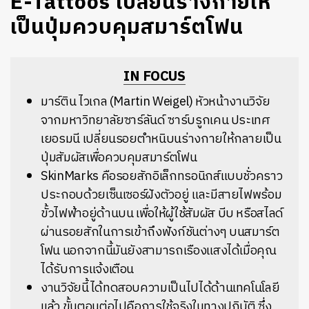
E-Tattoos เปลี่ยนร่างกายให้
เป็นปุ่มควบคุมสมาร์ตโฟน
IN FOCUS
มาร์ติน ไวเกล (Martin Weigel) หัวหน้างานวิจัย
จากมหาวิทยาลัยซาร์ลันด์ ซาร์บรูกเคน ประเทศ
เยอรมนี เปลี่ยนรอยตำหนิบนร่างกายให้กลายเป็น
ปุ่มสัมผัสเพื่อควบคุมสมาร์ตโฟน
SkinMarks คือรอยสักอิเล็กทรอนิกส์แบบชั่วคราว
ประกอบด้วยเซ็นเซอร์ฝังตัวอยู่ และมีสายไฟพร้อม
ขั้วไฟฟ้าอยู่ด้านบน เพื่อให้ผู้ใช้สัมผัส บีบ หรือสไลด์
ผ่านรอยสักในการเข้าถึงฟังก์ชันต่างๆ บนสมาร์ต
โฟน นอกจากนี้มันยังสามารถเรืองแสงได้เมื่อคุณ
ได้รับการแจ้งเตือน
งานวิจัยนี้ได้ทดสอบความเป็นไปได้ด้านเทคโนโลยี
แล้ว ขั้นตอนต่อไปคือการใช้จริงในทางปฏิบัติ ซึ่ง