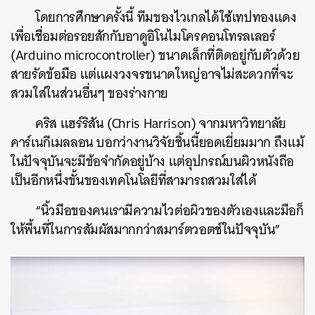
โดยการศึกษาครั้งนี้ ทีมของไวเกลได้ใช้เทปทองแดง
เพื่อเชื่อมต่อรอยสักกับอาดูอิโนไมโครคอนโทรลเลอร์
(Arduino microcontroller) ขนาดเล็กที่ติดอยู่กับตัวด้วย
สายรัดข้อมือ แต่แผงวงจรขนาดใหญ่อาจไม่สะดวกที่จะ
สวมใส่ในส่วนอื่นๆ ของร่างกาย
คริส แฮร์ริสัน (Chris Harrison) จากมหาวิทยาลัย
คาร์เนกีเมลลอน บอกว่างานวิจัยชิ้นนี้ยอดเยี่ยมมาก ถึงแม้
ในปัจจุบันจะมีข้อจำกัดอยู่บ้าง แต่อุปกรณ์บนผิวหนังถือ
เป็นอีกหนึ่งขั้นของเทคโนโลยีที่สามารถสวมใส่ได้
“นิ้วมือของคนเรามีความไวต่อผิวของตัวเองและมือก็
ให้พื้นที่ในการสัมผัสมากกว่าสมาร์ตวอตช์ในปัจจุบัน”