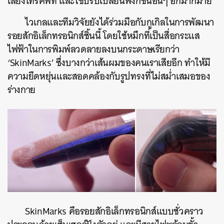
เสียงโทรศัพท์ และใช้ปรับเปลี่ยนฟังก์ชันอื่นๆ อีกมากมาย
ไวเกลและทีมวิจัยยังได้ร่วมมือกับกูเกิลในการพัฒนา
รอยสักอิเล็กทรอนิกส์ชิ้นนี้ โดยใช้หมึกที่เป็นสื่อกระแส
ไฟฟ้าในการพิมพ์ลวดลายลงบนกระดาษเรียกว่า
‘SkinMarks’ ซึ่งบางกว่าเส้นผมของคนเราเสียอีก ทำให้มี
ความยืดหยุ่นและสอดคล้องกับรูปทรงที่ไม่สม่ำเสมอของ
ร่างกาย
SkinMarks คือรอยสักอิเล็กทรอนิกส์แบบชั่วคราว