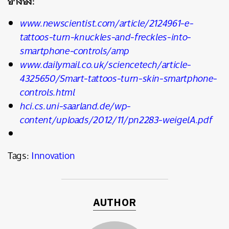
อ้างอิง:
www.newscientist.com/article/2124961-e-
tattoos-turn-knuckles-and-freckles-into-
smartphone-controls/amp
www.dailymail.co.uk/sciencetech/article-
4325650/Smart-tattoos-turn-skin-smartphone-
controls.html
hci.cs.uni-saarland.de/wp-
content/uploads/2012/11/pn2283-weigelA.pdf
Tags:
Innovation
AUTHOR