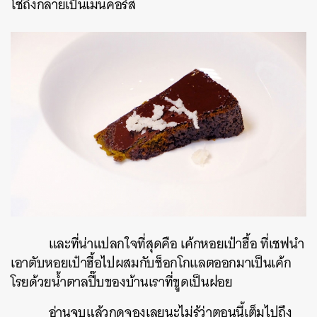
โช่ถึงกลายเป็นเมนคอร์ส
และที่น่าแปลกใจที่สุดคือ เค้กหอยเป๋าฮื้อ ที่เชฟนำ
เอาตับหอยเป๋าฮื้อไปผสมกับช็อกโกแลตออกมาเป็นเค้ก
โรยด้วยน้ำตาลปี๊บของบ้านเราที่ขูดเป็นฝอย
อ่านจบแล้วกดจองเลยนะไม่รู้ว่าตอนนี้เต็มไปถึง