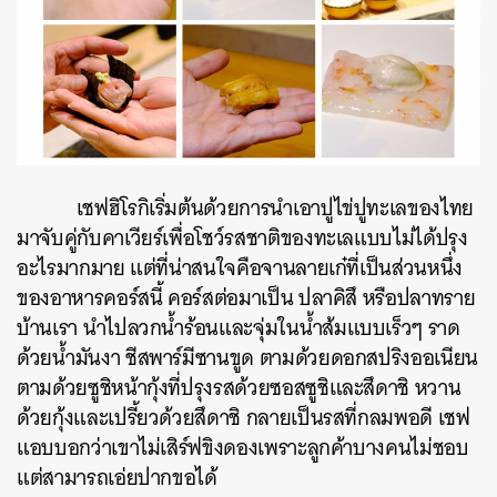
ค้นหา
เชฟฮิโรกิเริ่มต้นด้วยการนำเอาปูไข่ปูทะเลของไทย
SHARE
TWEET
LINE
EMAIL
มาจับคู่กับคาเวียร์เพื่อโชว์รสชาติของทะเลแบบไม่ได้ปรุง
อะไรมากมาย แต่ที่น่าสนใจคือจานลายเก๋ที่เป็นส่วนหนึ่ง
ของอาหารคอร์สนี้ คอร์สต่อมาเป็น ปลาคิสึ หรือปลาทราย
บ้านเรา นำไปลวกน้ำร้อนและจุ่มในน้ำส้มแบบเร็วๆ ราด
ด้วยน้ำมันงา ชีสพาร์มีซานขูด ตามด้วยดอกสปริงออเนียน
ตามด้วยซูชิหน้ากุ้งที่ปรุงรสด้วยซอสซูชิและสึดาชิ หวาน
ด้วยกุ้งและเปรี้ยวด้วยสึดาชิ กลายเป็นรสที่กลมพอดี เชฟ
แอบบอกว่าเขาไม่เสิร์ฟขิงดองเพราะลูกค้าบางคนไม่ชอบ
แต่สามารถเอ่ยปากขอได้