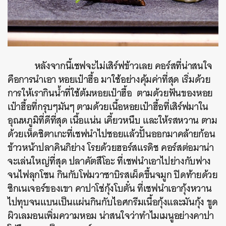
หลังจากนี้เชฟจะไม่เสิร์ฟข้าวเลย คอร์สที่น่าสนใจ
คือการนำเอา หอยเป๋าฮื้อ มาใช้อย่างคุ้มค่าที่สุด เริ่มด้วย
การให้เรากินน้ำที่ใช้ต้มหอยเป๋าฮื้อ ตามด้วยฟันของหอย
เป๋าฮื้อที่กรุบๆมันๆ ตามด้วยเนื้อหอยเป๋าฮื้อที่เสิร์ฟมาใน
อุณหภูมิที่ดีที่สุด เนื้อแน่น เคี้ยวหนึบ และให้รสหวาน ตาม
ด้วยเห็ดชิตาเกะที่เชฟนำไปซอยแล้วปั้นออกมาคล้ายก้อน
ข้าวหน้าปลาคินกิย่าง โรยด้วยฮอร์สแรดิช คอร์สต่อมาน่า
จะเล่นใหญ่ที่สุด ปลาคัตสึโอะ ที่เชฟนำเอาไปย่างกับฟาง
จนไฟลุกโชน กินกับโฟมวาซาบิรสเผ็ดขึ้นจมูก ปิดท้ายด้วย
ซิกเนเจอร์ของเขา คาปาโช่กุ้งโบตั๋น ที่เชฟนำเอากุ้งหวาน
ไปทุบจนแบนเป็นแผ่นกินกับไอศกรีมเนื้อกุ้งและมันกุ้ง ขูด
ผิวเลมอนเพิ่มความหอม น่าสนใจว่าทำไมเมนูอย่างคาปา