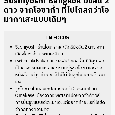
Sushiyoshi Bangkok มิชลิน 2
ดาว จากโอซาก้า ที่ไปไกลกว่าโอ
มากาเสะแบบเดิมๆ
IN FOCUS
Sushiyoshi ร้านโอมากาเสะดีกรีมิชลิน 2 ดาว จาก
เมืองโอซาก้า ประเทศญี่ปุ่น
เชฟ Hiroki Nakanoue เชฟเจ้าของร้านที่มีคุณพ่อ
เป็นอาจารย์คนแรกและเรียนรู้ซูชิเอโดะมาเอะจาก
หนังสือ แต่สุดท้ายเขาก็ไม่ได้ปั้นซูชิในแบบเอโดะมา
เอะ
ซูชิโยชิ มาในคอนเซปต์ที่เรียกว่า Co-creation
Omakase เนื่องจากเชฟฮิโรกิไม่อยากจำกัดวิธี
การปั้นซูชิแบบเอโดะมาเอะแต่อยากทำอะไรที่ไร้ขีด
จำกัดทางความคิด