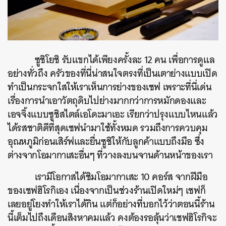
ซูชิโยชิ รับแขกได้เพียงครั้งละ 12 คน เพื่อการดูแล
อย่างทั่วถึง ครัวของที่นี่น่าสนใจตรงที่เป็นเตาย่างแบบเปิด
ทำเป็นกระจกใสให้เราเห็นการย่างของเชฟ เพราะที่นี่เด่น
เรื่องการนำเอาวัตถุดิบไปย่างมากกว่าการหมักดองและ
เอจจิ้งแบบซูชิสไตล์เอโดะมาเอะ เรียกว่าปรุงแบบไหนแล้ว
ได้รสชาติดีที่สุดเชฟนำมาใช้ทั้งหมด รวมถึงการควบคุม
อุณหภูมิก่อนเสิร์ฟและยื่นซูชิให้กับลูกค้าแบบถึงมือ ซึ่ง
ต่างจากโอมากาเสะอื่นๆ ที่วางลงบนจานด้านหน้าของเรา
เรามีโอกาสได้ชิมโอมากาเสะ 10 คอร์ส จากฝีมือ
ของเชฟฮิโรกิเอง เนื่องจากเป็นช่วงร้านเปิดใหม่ๆ เชฟก็
เลยอยู่โยงทำให้เราได้กิน แต่ก็อย่างที่บอกไว้ว่าตอนนี้ร้าน
นี้เต็มไปถึงเดือนสิงหาคมแล้ว คงต้องรอลุ้นว่าเชฟฮิโรกิจะ