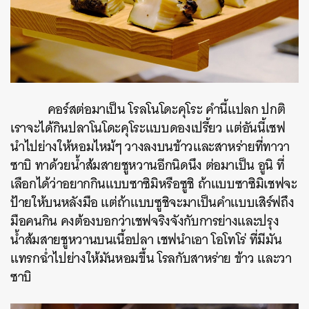
คอร์สต่อมาเป็น โรลโนโดะคุโระ คำนี้แปลก ปกติ
เราจะได้กินปลาโนโดะคุโระแบบดองเปรี้ยว แต่อันนี้เชฟ
นำไปย่างให้หอมไหม้ๆ วางลงบนข้าวและสาหร่ายที่ทาวา
ซาบิ ทาด้วยน้ำส้มสายชูหวานอีกนิดนึง ต่อมาเป็น อูนิ ที่
เลือกได้ว่าอยากกินแบบซาซิมิหรือซูชิ ถ้าแบบซาซิมิเชฟจะ
ป้ายให้บนหลังมือ แต่ถ้าแบบซูชิจะมาเป็นคำแบบเสิร์ฟถึง
มือคนกิน คงต้องบอกว่าเชฟจริงจังกับการย่างและปรุง
น้ำส้มสายชูหวานบนเนื้อปลา เชฟนำเอา โอโทโร่ ที่มีมัน
แทรกฉ่ำไปย่างให้มันหอมขึ้น โรลกับสาหร่าย ข้าว และวา
ซาบิ