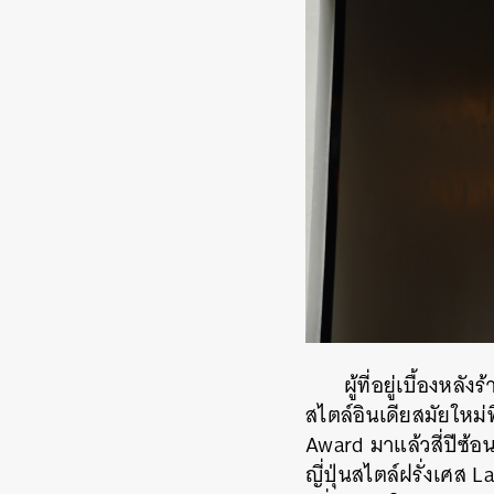
ผู้ที่อยู่เบื้องห
สไตล์อินเดียสมัยใหม่ท
Award มาแล้วสี่ปีซ้อ
ญี่ปุ่นสไตล์ฝรั่งเศส 
ค้