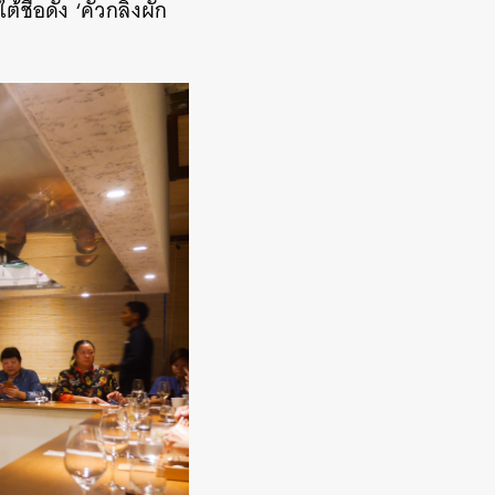
่อดัง ‘คั่วกลิ้งผัก