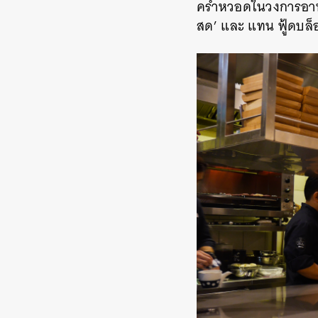
คร่ำหวอดในวงการอาหาร
สด’ และ แทน ฟู้ดบล็อ