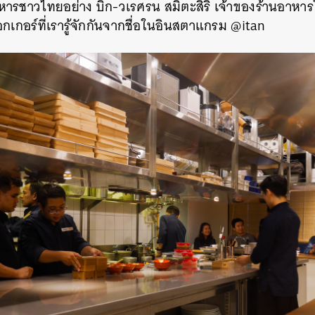
ชาวไทยอย่าง บิ๊ก-วเรศรน สมิตะสิริ เจ้าของร้านอาหารใต้ชื
SHARE
TWEET
LINE
EMAIL
กเกอร์ที่เรารู้จักกันจากชื่อในอินสตาแกรม @itan