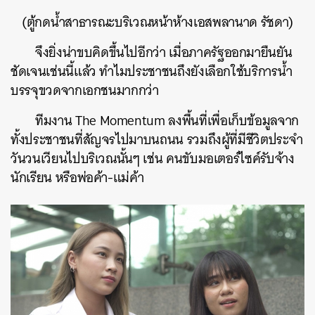
(ตู้กดน้ำสาธารณะบริเวณหน้าห้างเอสพลานาด รัชดา)
จึงยิ่งน่าขบคิดขึ้นไปอีกว่า เมื่อภาครัฐออกมายืนยัน
ชัดเจนเช่นนี้แล้ว ทำไมประชาชนถึงยังเลือกใช้บริการน้ำ
บรรจุขวดจากเอกชนมากกว่า
ทีมงาน The Momentum ลงพื้นที่เพื่อเก็บข้อมูลจาก
ทั้งประชาชนที่สัญจรไปมาบนถนน รวมถึงผู้ที่มีชีวิตประจำ
วันวนเวียนไปบริเวณนั้นๆ เช่น คนขับมอเตอร์ไซค์รับจ้าง
นักเรียน หรือพ่อค้า-แม่ค้า