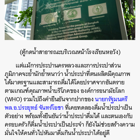
(ตู้กดน้ำสาธารณะบริเวณหน้าโรงเรียนหอวัง)
แต่แม้การประปานครหลวงและการประปาส่วน
ภูมิภาคจะย้ำนักย้ำหนาว่า น้ำประปาที่ตนผลิตมีคุณภาพ
ได้มาตรฐานและสามารถดื่มได้โดยปราศจากอันตราย
ตามเกณฑ์คุณภาพน้ำบริโภคของ องค์การอนามัยโลก
(WHO) รวมไปถึงคำยืนยันจากปากของ
นายกรัฐมนตรี
พล.อ.ประยุทธ์ จันทร์โอชา
ที่เคยทดลองดื่มน้ำประปาเป็น
ตัวอย่าง พร้อมทั้งยืนยันว่าน้ำประปาดื่มได้ และตนเองกับ
ครอบครัวก็ดื่มน้ำประปาเป็นประจำ ก็ยังไม่ช่วยสร้างความ
มั่นใจให้คนทั่วไปหันมาดื่มกินน้ำประปาได้อยู่ดี