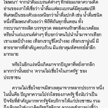
โฆษณา’ จากน้ำดื่มแบรนด์ต่างๆ ที่กล่อมเกลาความคิด
อ่านของเราให้เชื่อว่า น้ำดื่มแต่ละแบรนด์มีคุณสมบัติ
พิเศษเป็นของตัวเองเหนือกว่าน้ำดื่มปกติ เช่น น้ำดื่มชนิด
หนึ่งที่โฆษณาตัวเองว่า พิถีพิถันทุกขั้นตอน ทั้ง
กระบวนการผลิต บรรจุขวด ตลอดจนรักษาสิ่งแวดล้อม
หรือน้ำแร่แบรนด์ต่างๆ ที่บอกว่าตนไปนำน้ำมาจากเทือก
เขาแอลป์บ้างละ เทือกเขาบูชิโดบ้างละ เทือกเขานู่นนี่ มี
สารอาหารที่สำคัญครบถ้วน มีแร่ธาตุมหัศจรรย์ล้ำลึก
มากมาย
หรือในอีกแง่หนึ่งเกิดมาจากปัญหาที่หยั่งรากลึก
มากกว่านั้นอย่าง ‘ความไม่เชื่อใจในภาครัฐ’ ของ
ประชาชน
ความไม่เชื่อใจอาจมีสาเหตุมาจากหลากประการ หนึ่ง
ในนั้นคือ ปัญหาความโปร่งใสของภาครัฐ ซึ่งนับว่าเป็น
ปัจจัยที่สำคัญมากหากรัฐจัดบริการให้แก่ประชาชน รวม
ถึงเดินหน้าสู่แนวคิดรัฐสวัสดิการ จากผลสำรวจบ่งชี้ว่า