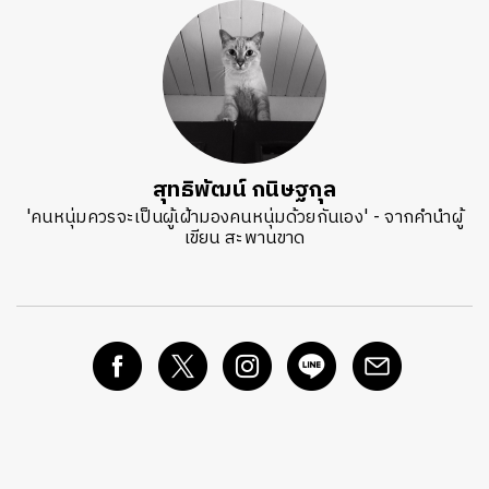
สุทธิพัฒน์ กนิษฐกุล
'คนหนุ่มควรจะเป็นผู้เฝ้ามองคนหนุ่มด้วยกันเอง' - จากคำนำผู้
เขียน สะพานขาด