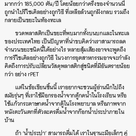
มากกว่า 185,000 ตัน/ปี โดยน้อยกว่าครึ่งของจำนวนนี้
ถูกนำไปรีไซเคิลอย่างถูกวิธี ที่เหลือล้วนถูกฝังกลบ รวมถึง
กลายเป็นขยะในท้องทะเล
ขวดพลาสติกเป็นขยะที่พบมากทั้งบนบกและในทะเล
ของประเทศไทย เป็นปัญหาที่น่าขบคิดว่าเราสามารถลด
จำนวนขยะชนิดนี้ได้อย่างไร หลายสุ้มเสียงอาจจะพูดถึง
การรีไซเคิลอย่างถูกวิธี ในวงการอุตสาหกรรมอาจจะกำลัง
คิดถึงการปรับเปลี่ยนวัสดุพลาสติกสู่ชนิดที่มีอันตรายน้อย
กว่า อย่าง rPET
แต่ในข้อเขียนชิ้นนี้ เราอยากจะชวนผู้อ่านนึกไปถึง
สมัยรุ่นๆ ที่เราใช้มือกรองน้ำจากตู้กดน้ำในโรงเรียน หรือ
ใช้แก้วกระดาษกดน้ำจากตู้ในโรงพยาบาล หรือภาพจาก
หนังตะวันตกที่ตัวละครดื่มน้ำจากก๊อกน้ำประปาภายใน
บ้าน
ถ้า ‘น้ำประปา’ สามารถดื่มได้ เราในฐานะมือเล็กๆ คู่