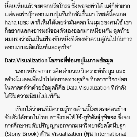
นี้คนเห็นแล้วจะตลกหรือโกรธ ซึ่งพอจะทำได้ แต่ก็ทำยาก
แต่พอเฟซบุ๊กออกแบบปุ่มรีแอ็กชันขึ้นมา โพสต์นี้คนกด
haha เยอะ เราก็เห็นได้เลยว่ามันตลก ในมุมของคนใช้ เขา
ก็อยากแสดงอารมณ์ของตัวเองออกมาเหมือนกัน สุดท้าย
ผมมองว่ามันเป็นเฟืองอันหนึ่งที่ต้องทำควบคู่กันไปกับการ
ออกแบบผลิตภัณฑ์และธุรกิจ”
Data Visualization โอกาสที่ซ่อนอยู่ในภาพข้อมูล
นอกเหนือจากการคิดคำนวณ วิเคราะห์ข้อมูล และ
สร้างโมเดลเพื่อนำไปต่อยอดทางธุรกิจ อีกสาขาวิชาย่อย
ในศาสตร์ว่าด้วยข้อมูลก็คือ Data Visualization ที่กำลัง
ได้รับความนิยมไม่แพ้กัน
เรียกได้ว่าคนที่มีความรู้ทางด้านนี้โดยตรงค่อนข้าง
โจ้-ภูริพันธุ์ รุจิขจร
จับตัวได้ยากในไทย เราจึงขอให้
ซึ่งจบ
การศึกษาระดับปริญญาเอกจากมหาวิทยาลัยสโตนีบรุก
(Stony Brook) ด้าน Visualization (ทุน International