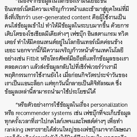
“เนื่องจากข้อมูลในโลกของเรามันเยอะขึ้น
อินเทอร์เน็ตมีความเจริญก้าวหน้าและเข้ามาสู่ยุคใหม่ที่มี
สิ่งที่เรียกว่า user-generated content คือผู้ใช้งานเป็น
คนใส่ข้อมูลเข้าไป ทำให้มีข้อมูลในระบบมากขึ้น ด้วยการ
เติบโตของโซเชียลมีเดียต่างๆ เฟซบุ๊ก อินสตาแกรม ทวิต
เตอร์ ทำให้มีคอนเทนต์อยู่ในโลกอินเทอร์เน็ตค่อนข้าง
เยอะ นอกจากนี้ก็มีความเจริญก้าวหน้าด้านเทคโนโลยี
อย่างเช่น Fitbit หรือโทรศัพท์มือถือที่แทร็กข้อมูลของเรา
ตลอดเวลา แล้วส่งข้อมูลกลับไปที่เซิร์ฟเวอร์ว่าเรามี
พฤติกรรมการใช้งานยังไง เมื่อก่อนกิจวัตรประจำวันของ
เราเป็นแอนะล็อก แต่ทุกวันนี้กลายเป็นดิจิทัลหมด ซึ่ง
ข้อมูลเหล่านี้สามารถนำมาใช้ประโยชน์ได้
“หรือตัวอย่างการใช้ข้อมูลในเรื่อง personalization
หรือ recommender systems เช่น เฟซบุ๊กที่จะเก็บข้อมูล
ทุกครั้งเวลาที่เราไปกดไลก์เพจและโพสต์ต่างๆ เพื่อทำ
ranking เพราะรายได้ส่วนใหญ่ของเฟซบุ๊กมาจากโฆษณา